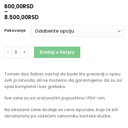
600,00
RSD
–
8.500,00
RSD
Pakovanje
FLOYD Herbicid količina
Dodaj u korpu
Tomsin doo Šabac nastoji da bude što precizniji u opisu
svih proizvoda, ali ne možemo da garantujemo da su svi
opisi kompletni i bez grešaka.
Sve cene su sa uračunatim popustima i PDV-om.
Na iskazane cene dodaje se cena isporuke, koja će biti
obračunata po važećem cenovniku kurirske službe.