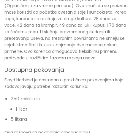
(Ograničenje za vreme primene). Ovo znači da se proizvod
može koristiti do početka cvetanja soje i suncokreta. Pored
toga, karenca se razlikuje za druge kulture: 28 dana za
voće, 42 dana za krompir, 49 dana za luk i kupus, i 70 dana
za šećernu repu. U slučaju prevremenog skidanja ili
preoravanja useva, na tretiranim površinama ne smeju se
sejati strna žita i kukuruz najmanje dva meseca nakon
primene. Ova karenca omogućava fleksibilnu primenu
proizvoda u različitim fazama razvoja useva.
Dostupna pakovanja
Floyd Herbicid je dostupan u praktičnim pakovanjima koja
zadovoljavaju potrebe različitih korisnika:
250 mililitara
1 litar
5 litara
Ova raznovrsna pakovanja omogućavaju