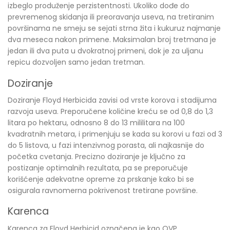
izbeglo produženje perzistentnosti. Ukoliko dođe do
prevremenog skidanja ili preoravanja useva, na tretiranim
površinama ne smeju se sejati strna žita i kukuruz najmanje
dva meseca nakon primene. Maksimalan broj tretmana je
jedan ili dva puta u dvokratnoj primeni, dok je za uljanu
repicu dozvoljen samo jedan tretman.
Doziranje
Doziranje Floyd Herbicida zavisi od vrste korova i stadijuma
razvoja useva. Preporučene količine kreću se od 0,8 do 1,3
litara po hektaru, odnosno 8 do 13 mililitara na 100
kvadratnih metara, i primenjuju se kada su korovi u fazi od 3
do 5 listova, u fazi intenzivnog porasta, ali najkasnije do
početka cvetanja. Precizno doziranje je ključno za
postizanje optimalnih rezultata, pa se preporučuje
korišćenje adekvatne opreme za prskanje kako bi se
osigurala ravnomerna pokrivenost tretirane površine.
Karenca
Karenca za Floyd Herbicid označena je kao OVP