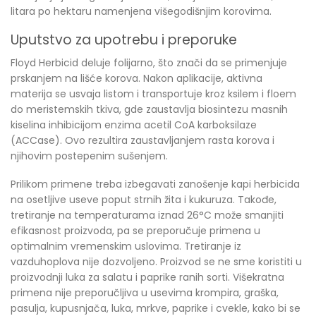
litara po hektaru namenjena višegodišnjim korovima.
Uputstvo za upotrebu i preporuke
Floyd Herbicid deluje folijarno, što znači da se primenjuje
prskanjem na lišće korova. Nakon aplikacije, aktivna
materija se usvaja listom i transportuje kroz ksilem i floem
do meristemskih tkiva, gde zaustavlja biosintezu masnih
kiselina inhibicijom enzima acetil CoA karboksilaze
(ACCase). Ovo rezultira zaustavljanjem rasta korova i
njihovim postepenim sušenjem.
Prilikom primene treba izbegavati zanošenje kapi herbicida
na osetljive useve poput strnih žita i kukuruza. Takođe,
tretiranje na temperaturama iznad 26°C može smanjiti
efikasnost proizvoda, pa se preporučuje primena u
optimalnim vremenskim uslovima. Tretiranje iz
vazduhoplova nije dozvoljeno. Proizvod se ne sme koristiti u
proizvodnji luka za salatu i paprike ranih sorti. Višekratna
primena nije preporučljiva u usevima krompira, graška,
pasulja, kupusnjača, luka, mrkve, paprike i cvekle, kako bi se