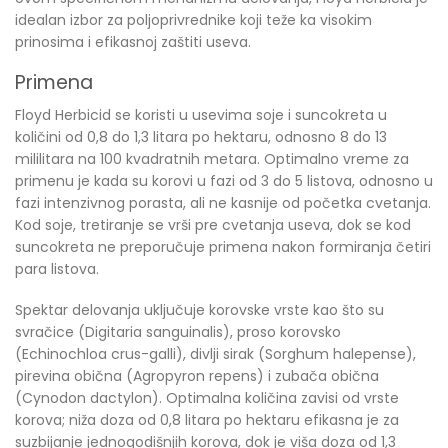
idealan izbor za poljoprivrednike koji teže ka visokim
prinosima i efikasnoj zaštiti useva.
Primena
Floyd Herbicid se koristi u usevima soje i suncokreta u
količini od 0,8 do 1,3 litara po hektaru, odnosno 8 do 13
mililitara na 100 kvadratnih metara. Optimalno vreme za
primenu je kada su korovi u fazi od 3 do 5 listova, odnosno u
fazi intenzivnog porasta, ali ne kasnije od početka cvetanja.
Kod soje, tretiranje se vrši pre cvetanja useva, dok se kod
suncokreta ne preporučuje primena nakon formiranja četiri
para listova.
Spektar delovanja uključuje korovske vrste kao što su
svračice (Digitaria sanguinalis), proso korovsko
(Echinochloa crus-galli), divlji sirak (Sorghum halepense),
pirevina obična (Agropyron repens) i zubača obična
(Cynodon dactylon). Optimalna količina zavisi od vrste
korova; niža doza od 0,8 litara po hektaru efikasna je za
suzbijanje jednogodišnjih korova, dok je viša doza od 1,3