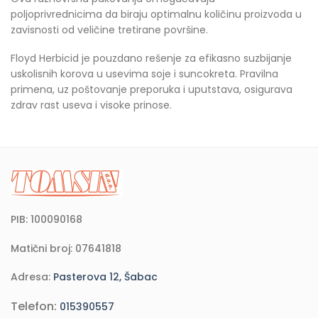
poljoprivrednicima da biraju optimalnu količinu proizvoda u
zavisnosti od veličine tretirane površine.
Floyd Herbicid je pouzdano rešenje za efikasno suzbijanje
uskolisnih korova u usevima soje i suncokreta. Pravilna
primena, uz poštovanje preporuka i uputstava, osigurava
zdrav rast useva i visoke prinose.
PIB: 100090168
Matični broj: 07641818
Adresa:
Pasterova 12, Šabac
Telefon:
015390557