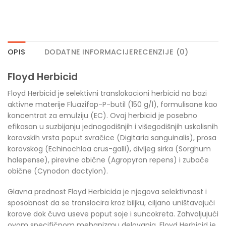
OPIS
DODATNE INFORMACIJE
RECENZIJE (0)
Floyd Herbicid
Floyd Herbicid je selektivni translokacioni herbicid na bazi
aktivne materije Fluazifop-P-butil (150 g/l), formulisane kao
koncentrat za emulziju (EC). Ovaj herbicid je posebno
efikasan u suzbijanju jednogodišnjih i višegodišnjih uskolisnih
korovskih vrsta poput svračice (Digitaria sanguinalis), prosa
korovskog (Echinochloa crus-galli), divljeg sirka (Sorghum
halepense), pirevine obične (Agropyron repens) i zubače
obične (Cynodon dactylon).
Glavna prednost Floyd Herbicida je njegova selektivnost i
sposobnost da se translocira kroz biljku, ciljano uništavajući
korove dok čuva useve poput soje i suncokreta. Zahvaljujući
ovom specifičnom mehanizmu delovanja, Floyd Herbicid je