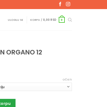
ULOGUJ SE
KORPA /
0,00
RSD
0
AN ORGANO 12
OČISTI
 količina
korpu