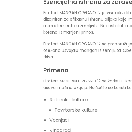
Esencijalna ishrana za zdrav
Fitofert MANGAN ORGANO 12 je visokokvalit
dizajniran za efikasnu ishranu biljaka koj
mikroelementa u zemljištu. Nedostatak manga
korena i smanjeni prinos.
Fitofert MANGAN ORGANO 12 se preporučuje p
otežano usvajaju mangan iz zemljišta. Obezb
tkiva.
Primena
Fitofert MANGAN ORGANO 12 se koristi u ishran
useva i načina uzgoja. Najčešće se koristi ko
Ratarske kulture
Povrtarske kulture
Voćnjaci
Vinogradi