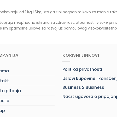
 pakovanju od
1 kg i 5kg
, što ga čini pogodnim kako za manje tako
dobijaju neophodnu ishranu za zdrav rast, otpornost i visoke pr
te im optimalne uslove za razvoj uz pomoć ovog visokokvalitetn
MPANIJA
KORISNI LINKOVI
Politika privatnosti
nama
Uslovi kupovine i korišćen
takt
Business 2 Business
ta pitanja
Nacrt ugovora o pripajan
acije
up