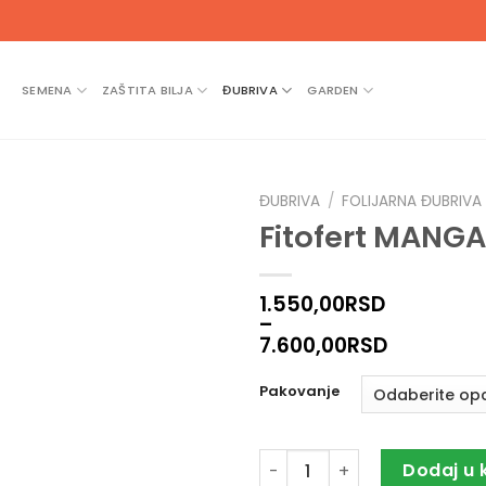
SEMENA
ZAŠTITA BILJA
ĐUBRIVA
GARDEN
ĐUBRIVA
/
FOLIJARNA ĐUBRIVA
Fitofert MANG
1.550,00
RSD
–
7.600,00
RSD
Pakovanje
Fitofert MANGAN ORGANO 12
Dodaj u 