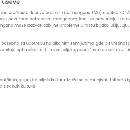
e useve
etno praškasto đubrivo bazirano na manganu (Mn) u obliku EDTA
e imaju povećane potrebe za manganom, kao i za prevenciju i kor
na može izazvati ozbiljne probleme u rastu biljaka, uključujući 
osebno za upotrebu na alkalnim zemljištima, gde pH vrednost pre
eđuje optimalan rast i razvoj biljaka, poboljšava fotosintezu i do
i širokog spektra biljnih kultura. Može se primenjivati folijarno i
d sledećih kultura: