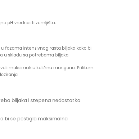
ne pH vrednosti zemljišta.
 u fazama intenzivnog rasta biljaka kako bi
 u skladu sa potrebama biljaka.
bovali maksimalnu količinu mangana. Prilikom
oziranja.
reba biljaka i stepena nedostatka
o bi se postigla maksimalna