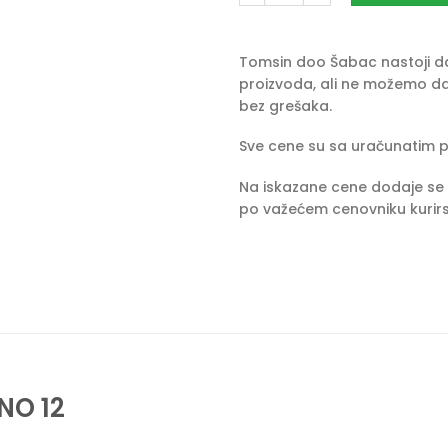
Tomsin doo Šabac nastoji da 
proizvoda, ali ne možemo da
bez grešaka.
Sve cene su sa uračunatim 
Na iskazane cene dodaje se 
po važećem cenovniku kurirs
ANO 12