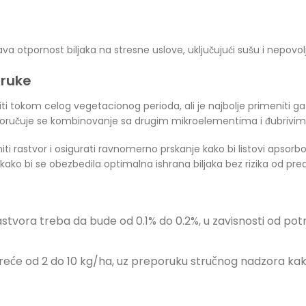
otpornost biljaka na stresne uslove, uključujući sušu i nepovolj
oruke
i tokom celog vegetacionog perioda, ali je najbolje primeniti ga
oručuje se kombinovanje sa drugim mikroelementima i đubrivima
iti rastvor i osigurati ravnomerno prskanje kako bi listovi apsor
 kako bi se obezbedila optimalna ishrana biljaka bez rizika od pred
stvora treba da bude od 0.1% do 0.2%, u zavisnosti od pot
reće od 2 do 10 kg/ha, uz preporuku stručnog nadzora kak