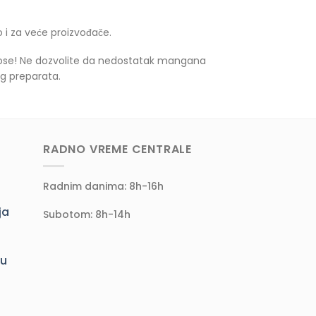
 i za veće proizvođače.
inose! Ne dozvolite da nedostatak mangana
og preparata.
RADNO VREME CENTRALE
Radnim danima: 8h-16h
ja
Subotom: 8h-14h
ju