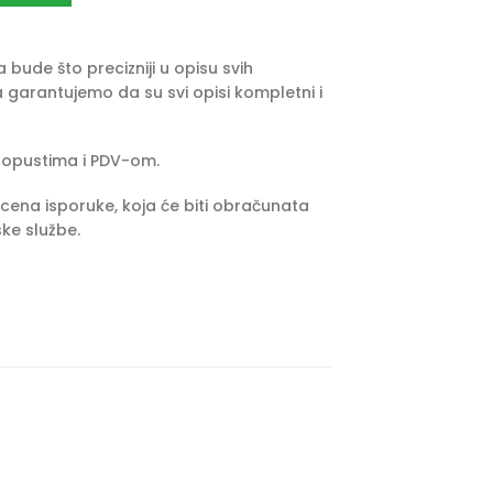
bude što precizniji u opisu svih
 garantujemo da su svi opisi kompletni i
popustima i PDV-om.
cena isporuke, koja će biti obračunata
ke službe.