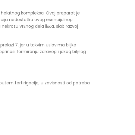
 helatnog kompleksa. Ovaj preparat je
ekciju nedostatka ovog esencijalnog
nekrozu vršnog dela lišća, slab razvoj
lazi 7, jer u takvim uslovima biljke
prinosi formiranju zdravog i jakog biljnog
 putem fertirigacije, u zavisnosti od potreba