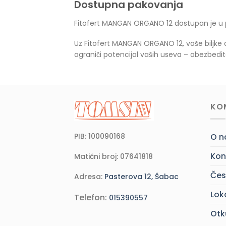
Dostupna pakovanja
Fitofert MANGAN ORGANO 12 dostupan je u
Uz Fitofert MANGAN ORGANO 12, vaše biljke 
ograniči potencijal vaših useva – obezbedi
KO
PIB: 100090168
O 
Kon
Matični broj: 07641818
Čes
Adresa:
Pasterova 12, Šabac
Lok
Telefon:
015390557
Otk