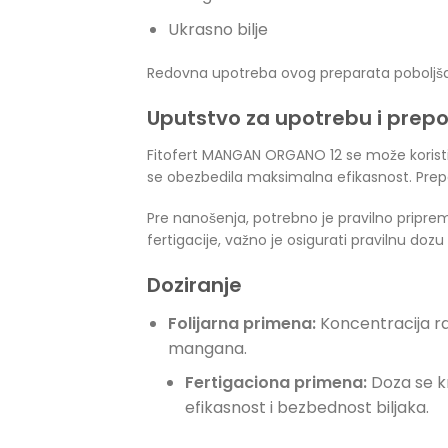
Ukrasno bilje
Redovna upotreba ovog preparata poboljšava 
Uputstvo za upotrebu i prep
Fitofert MANGAN ORGANO 12 se može koristit
se obezbedila maksimalna efikasnost. Prep
Pre nanošenja, potrebno je pravilno priprem
fertigacije, važno je osigurati pravilnu dozu
Doziranje
Folijarna primena:
Koncentracija ra
mangana.
Fertigaciona primena:
Doza se k
efikasnost i bezbednost biljaka.