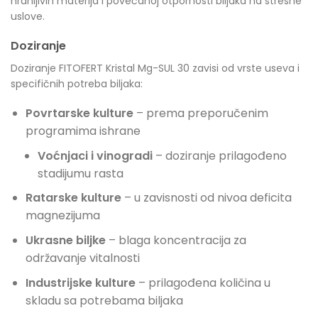
hranljivih materija i povećanoj otpornosti biljaka na stresne
uslove.
Doziranje
Doziranje FITOFERT Kristal Mg-SUL 30 zavisi od vrste useva i
specifičnih potreba biljaka:
Povrtarske kulture
– prema preporučenim
programima ishrane
Voćnjaci i vinogradi
– doziranje prilagođeno
stadijumu rasta
Ratarske kulture
– u zavisnosti od nivoa deficita
magnezijuma
Ukrasne biljke
– blaga koncentracija za
održavanje vitalnosti
Industrijske kulture
– prilagođena količina u
skladu sa potrebama biljaka