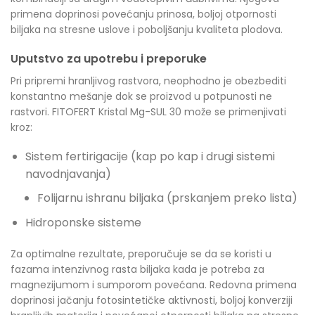
primena doprinosi povećanju prinosa, boljoj otpornosti
biljaka na stresne uslove i poboljšanju kvaliteta plodova.
Uputstvo za upotrebu i preporuke
Pri pripremi hranljivog rastvora, neophodno je obezbediti
konstantno mešanje dok se proizvod u potpunosti ne
rastvori. FITOFERT Kristal Mg-SUL 30 može se primenjivati
kroz:
Sistem fertirigacije (kap po kap i drugi sistemi
navodnjavanja)
Folijarnu ishranu biljaka (prskanjem preko lista)
Hidroponske sisteme
Za optimalne rezultate, preporučuje se da se koristi u
fazama intenzivnog rasta biljaka kada je potreba za
magnezijumom i sumporom povećana. Redovna primena
doprinosi jačanju fotosintetičke aktivnosti, boljoj konverziji