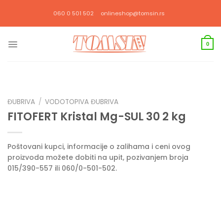
Прескочи
060 0 501 502
onlineshop@tomsin.rs
на
садржај
0
ĐUBRIVA
/
VODOTOPIVA ĐUBRIVA
FITOFERT Kristal Mg-SUL 30 2 kg
Poštovani kupci, informacije o zalihama i ceni ovog
proizvoda možete dobiti na upit, pozivanjem broja
015/390-557 ili 060/0-501-502.