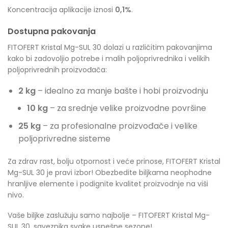
Koncentracija aplikacije iznosi
0,1%
.
Dostupna pakovanja
FITOFERT Kristal Mg-SUL 30 dolazi u različitim pakovanjima
kako bi zadovoljio potrebe i malih poljoprivrednika i velikih
poljoprivrednih proizvođača:
2 kg
– idealno za manje bašte i hobi proizvodnju
10 kg
– za srednje velike proizvodne površine
25 kg
– za profesionalne proizvođače i velike
poljoprivredne sisteme
Za zdrav rast, bolju otpornost i veće prinose, FITOFERT Kristal
Mg-SUL 30 je pravi izbor! Obezbedite biljkama neophodne
hranljive elemente i podignite kvalitet proizvodnje na viši
nivo.
Vaše biljke zaslužuju samo najbolje – FITOFERT Kristal Mg-
SUL 30, saveznika svake uspešne sezone!