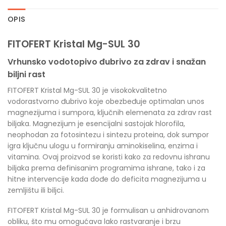
OPIS
FITOFERT Kristal Mg-SUL 30
Vrhunsko vodotopivo đubrivo za zdrav i snažan
biljni rast
FITOFERT Kristal Mg-SUL 30 je visokokvalitetno
vodorastvorno đubrivo koje obezbeđuje optimalan unos
magnezijuma i sumpora, ključnih elemenata za zdrav rast
biljaka. Magnezijum je esencijalni sastojak hlorofila,
neophodan za fotosintezu i sintezu proteina, dok sumpor
igra ključnu ulogu u formiranju aminokiselina, enzima i
vitamina. Ovaj proizvod se koristi kako za redovnu ishranu
biljaka prema definisanim programima ishrane, tako i za
hitne intervencije kada dođe do deficita magnezijuma u
zemljištu ili biljci.
FITOFERT Kristal Mg-SUL 30 je formulisan u anhidrovanom
obliku, što mu omogućava lako rastvaranje i brzu