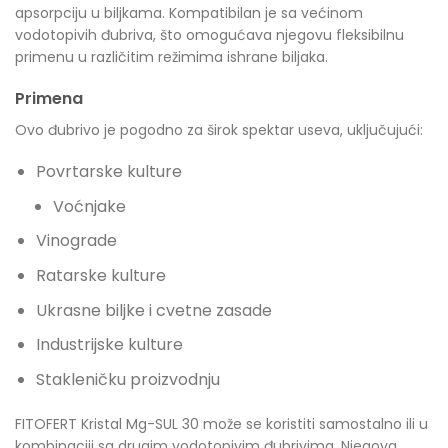
apsorpciju u biljkama. Kompatibilan je sa većinom
vodotopivih đubriva, što omogućava njegovu fleksibilnu
primenu u različitim režimima ishrane biljaka.
Primena
Ovo đubrivo je pogodno za širok spektar useva, uključujući:
Povrtarske kulture
Voćnjake
Vinograde
Ratarske kulture
Ukrasne biljke i cvetne zasade
Industrijske kulture
Stakleničku proizvodnju
FITOFERT Kristal Mg-SUL 30 može se koristiti samostalno ili u
kombinaciji sa drugim vodotopivim đubrivima. Njegova