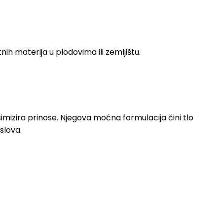
ih materija u plodovima ili zemljištu.
simizira prinose. Njegova moćna formulacija čini tlo
uslova.