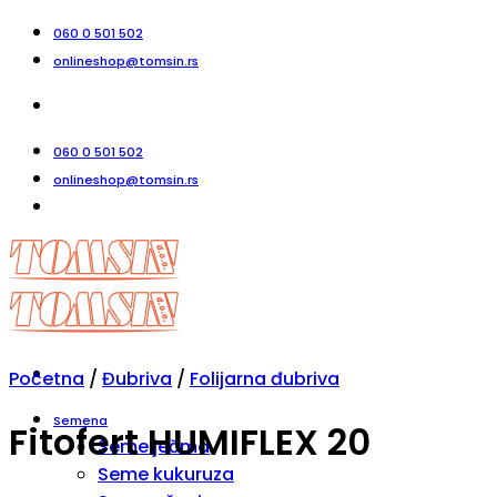
Прескочи
060 0 501 502
на
onlineshop@tomsin.rs
садржај
060 0 501 502
onlineshop@tomsin.rs
Početna
/
Đubriva
/
Folijarna đubriva
Semena
Fitofert HUMIFLEX 20
Seme ječma
Seme kukuruza