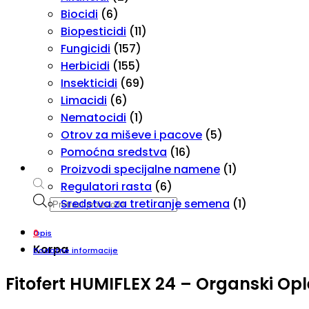
Biocidi
(6)
Biopesticidi
(11)
Fungicidi
(157)
Herbicidi
(155)
Insekticidi
(69)
Limacidi
(6)
Nematocidi
(1)
Otrov za miševe i pacove
(5)
Pomoćna sredstva
(16)
Proizvodi specijalne namene
(1)
Regulatori rasta
(6)
Products
Sredstva za tretiranje semena
(1)
search
Opis
0
Korpa
Dodatne informacije
Fitofert HUMIFLEX 24 –
Organski Opl