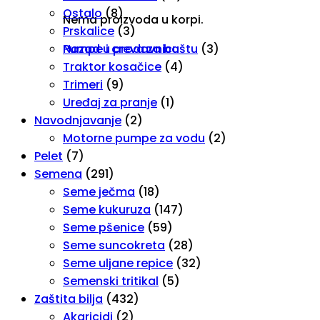
Ostalo
(8)
Nema proizvoda u korpi.
Prskalice
(3)
Pumpe i creva za baštu
(3)
Nazad u prodavnicu
Traktor kosačice
(4)
Trimeri
(9)
Uređaj za pranje
(1)
Navodnjavanje
(2)
Motorne pumpe za vodu
(2)
Pelet
(7)
Semena
(291)
Seme ječma
(18)
Seme kukuruza
(147)
Seme pšenice
(59)
Seme suncokreta
(28)
Seme uljane repice
(32)
Semenski tritikal
(5)
Zaštita bilja
(432)
Akaricidi
(2)