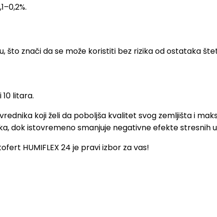
1–0,2%.
što znači da se može koristiti bez rizika od ostataka štetn
10 litara.
rednika koji želi da poboljša kvalitet svog zemljišta i mak
jaka, dok istovremeno smanjuje negativne efekte stresnih 
itofert HUMIFLEX 24 je pravi izbor za vas!