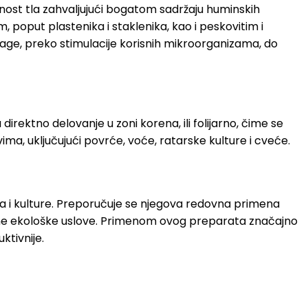
dnost tla zahvaljujući bogatom sadržaju huminskih
 poput plastenika i staklenika, kao i peskovitim i
vlage, preko stimulacije korisnih mikroorganizama, do
irektno delovanje u zoni korena, ili folijarno, čime se
ima, uključujući povrće, voće, ratarske kulture i cveće.
šta i kulture. Preporučuje se njegova redovna primena
ljne ekološke uslove. Primenom ovog preparata značajno
ktivnije.