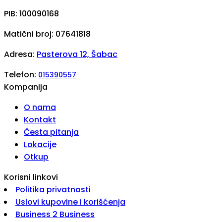
PIB: 100090168
Matični broj: 07641818
Adresa:
Pasterova 12, Šabac
Telefon:
015390557
Kompanija
O nama
Kontakt
Česta pitanja
Lokacije
Otkup
Korisni linkovi
Politika privatnosti
Uslovi kupovine i korišćenja
Business 2 Business