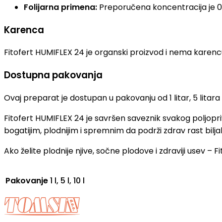
Folijarna primena:
Preporučena koncentracija je 0,
Karenca
Fitofert HUMIFLEX 24 je organski proizvod i nema karencu, 
Dostupna pakovanja
Ovaj preparat je dostupan u pakovanju od 1 litar, 5 litara i 
Fitofert HUMIFLEX 24 je savršen saveznik svakog poljopriv
bogatijim, plodnijim i spremnim da podrži zdrav rast bil
Ako želite plodnije njive, sočne plodove i zdraviji usev – F
Pakovanje
1 l, 5 l, 10 l