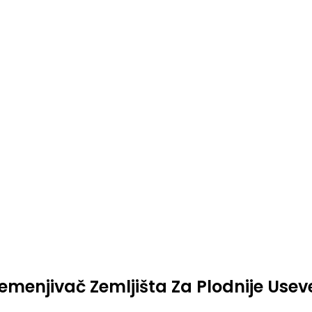
emenjivač Zemljišta Za Plodnije Usev