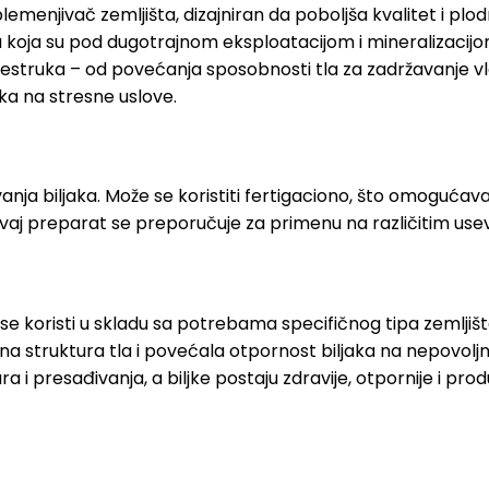
emenjivač zemljišta, dizajniran da poboljša kvalitet i plo
koja su pod dugotrajnom eksploatacijom i mineralizacijom,
 višestruka – od povećanja sposobnosti tla za zadržavanje 
aka na stresne uslove.
ja biljaka. Može se koristiti fertigaciono, što omogućava d
Ovaj preparat se preporučuje za primenu na različitim usev
 se koristi u skladu sa potrebama specifičnog tipa zemlji
na struktura tla i povećala otpornost biljaka na nepovo
i presađivanja, a biljke postaju zdravije, otpornije i produ