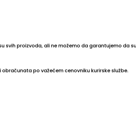
su svih proizvoda, ali ne možemo da garantujemo da su 
ti obračunata po važećem cenovniku kurirske službe.