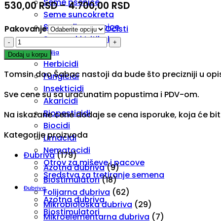
Seme pšenice
530,00
RSD
–
4.700,00
RSD
Seme suncokreta
Seme uljane repice
Pakovanje
Očisti
Semenski tritikal
Fitofert
HUMIFLEX
Zaštita bilja
Dodaj u korpu
Herbicidi
20
Tomsin doo Šabac nastoji da bude što precizniji u opi
Fungicidi
količina
Insekticidi
Sve cene su sa uračunatim popustima i PDV-om.
Akaricidi
Biopesticidi
Na iskazane cene dodaje se cena isporuke, koja će bi
Biocidi
Kategorije proizvoda
Limacidi
Nematocidi
Đubriva
(179)
Otrov za miševe i pacove
Azotna đubriva
(9)
Sredstva za tretiranje semena
Biostimulatori
(18)
Đubriva
Folijarna đubriva
(62)
Azotna đubriva
Mikrobiološka đubriva
(29)
Biostimulatori
Mikroelementarna đubriva
(7)