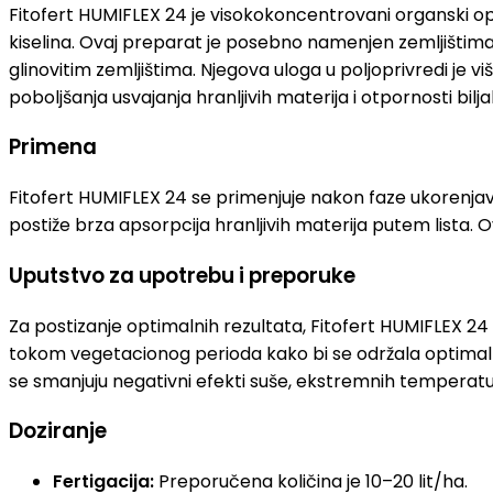
Fitofert HUMIFLEX 24 je visokokoncentrovani organski opl
kiselina. Ovaj preparat je posebno namenjen zemljištima 
glinovitim zemljištima. Njegova uloga u poljoprivredi je
poboljšanja usvajanja hranljivih materija i otpornosti bilj
Primena
Fitofert HUMIFLEX 24 se primenjuje nakon faze ukorenjavan
postiže brza apsorpcija hranljivih materija putem lista. 
Uputstvo za upotrebu i preporuke
Za postizanje optimalnih rezultata, Fitofert HUMIFLEX 24
tokom vegetacionog perioda kako bi se održala optimal
se smanjuju negativni efekti suše, ekstremnih temperatura 
Doziranje
Fertigacija:
Preporučena količina je 10–20 lit/ha.