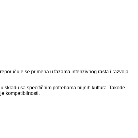
 Preporučuje se primena u fazama intenzivnog rasta i razvoja
u skladu sa specifičnim potrebama biljnih kultura. Takođe,
nje kompatibilnosti.