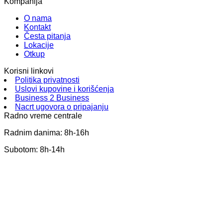
Kompanija
O nama
Kontakt
Česta pitanja
Lokacije
Otkup
Korisni linkovi
Politika privatnosti
Uslovi kupovine i korišćenja
Business 2 Business
Nacrt ugovora o pripajanju
Radno vreme centrale
Radnim danima: 8h-16h
Subotom: 8h-14h