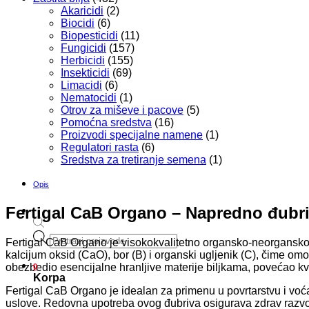
Akaricidi
(2)
Biocidi
(6)
Biopesticidi
(11)
Fungicidi
(157)
Herbicidi
(155)
Insekticidi
(69)
Limacidi
(6)
Nematocidi
(1)
Otrov za miševe i pacove
(5)
Pomoćna sredstva
(16)
Proizvodi specijalne namene
(1)
Regulatori rasta
(6)
Sredstva za tretiranje semena
(1)
Opis
Fertigal CaB Organo –
Napredno đubriv
Products
Fertigal CaB Organo je visokokvalitetno organsko-neorgansko az
search
kalcijum oksid (CaO), bor (B) i organski ugljenik (C), čime omo
obezbedio esencijalne hranljive materije biljkama, povećao kv
0
Korpa
Fertigal CaB Organo je idealan za primenu u povrtarstvu i voćar
uslove. Redovna upotreba ovog đubriva osigurava zdrav razvoj b