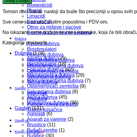
Dodaj u korpu
Organo
Biopesticidi
količina
Biocidi
Tomsin doo Šabac nastoji da bude što precizniji u opisu svih 
Limacidi
Nematocidi
Sve cene su sa uračunatim popustima i PDV-om.
Otrov za miševe i pacove
Na iskazane cene dodaje se cena isporuke, koja će biti obra
Sredstva za tretiranje semena
Đubriva
Kategorije proizvoda
Azotna đubriva
Biostimulatori
Đubriva
(179)
Folijarna đubriva
Azotna đubriva
(9)
Mikrobiološka đubriva
Biostimulatori
(18)
Mikroelementarna đubriva
Folijarna đubriva
(62)
Oplemenjivači zemljišta
Mikrobiološka đubriva
(29)
Sekundarna đubriva
Mikroelementarna đubriva
(7)
Tečna đubriva
Oplemenjivači zemljišta
(8)
Garden
Sekundarna đubriva
(8)
Irgot Alati
Tečna đubriva
(45)
Prskalice
Vodotopiva đubriva
(36)
Pumpe i creva za baštu
Garden
(131)
Traktor kosačice
Agregati
(6)
Aparati za varenje
(2)
Uloguj se
Brusilice
(11)
Bušači zemlje
(1)
Korpa /
0,00
RSD
0
Bušilice
(30)