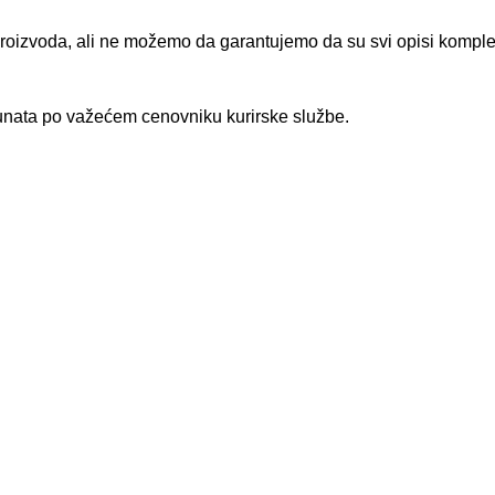
proizvoda, ali ne možemo da garantujemo da su svi opisi komplet
čunata po važećem cenovniku kurirske službe.