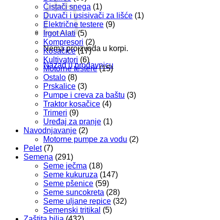
Čistači snega
(1)
Duvači i usisivači za lišće
(1)
Električne testere
(9)
Irgot Alati
(5)
Kompresori
(2)
Nema proizvoda u korpi.
Kosačice
(17)
Kultivatori
(6)
Nazad u prodavnicu
Motorne testere
(15)
Ostalo
(8)
Prskalice
(3)
Pumpe i creva za baštu
(3)
Traktor kosačice
(4)
Trimeri
(9)
Uređaj za pranje
(1)
Navodnjavanje
(2)
Motorne pumpe za vodu
(2)
Pelet
(7)
Semena
(291)
Seme ječma
(18)
Seme kukuruza
(147)
Seme pšenice
(59)
Seme suncokreta
(28)
Seme uljane repice
(32)
Semenski tritikal
(5)
Zaštita bilja
(432)