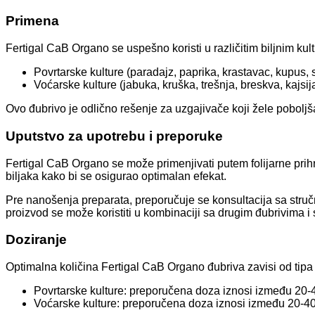
Primena
Fertigal CaB Organo se uspešno koristi u različitim biljnim kul
Povrtarske kulture (paradajz, paprika, krastavac, kupus, s
Voćarske kulture (jabuka, kruška, trešnja, breskva, kajsij
Ovo đubrivo je odlično rešenje za uzgajivače koji žele poboljša
Uputstvo za upotrebu i preporuke
Fertigal CaB Organo se može primenjivati putem folijarne prihr
biljaka kako bi se osigurao optimalan efekat.
Pre nanošenja preparata, preporučuje se konsultacija sa stručn
proizvod se može koristiti u kombinaciji sa drugim đubrivima i s
Doziranje
Optimalna količina Fertigal CaB Organo đubriva zavisi od tipa b
Povrtarske kulture: preporučena doza iznosi između 20-4
Voćarske kulture: preporučena doza iznosi između 20-40