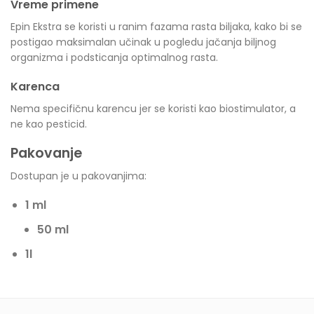
Vreme primene
Epin Ekstra se koristi u ranim fazama rasta biljaka, kako bi se
postigao maksimalan učinak u pogledu jačanja biljnog
organizma i podsticanja optimalnog rasta.
Karenca
Nema specifičnu karencu jer se koristi kao biostimulator, a
ne kao pesticid.
Pakovanje
Dostupan je u pakovanjima:
1 ml
50 ml
1l