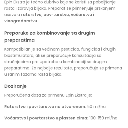
Epin Ekstra je tečno đubrivo koje se koristi za poboljšanje
rasta i zdravlja biljaka. Preparat se primenjuje prskanjem
useva u
ratarstvu, povrtarstvu, voćarstvu i
vinogradarstvu
.
Preporuke za kombinovanje sa drugim
preparatima
Kompatibilan je sa većinom pesticida, fungicida i drugih
biostimulatora, ali se preporučuje konsultacija sa
stručnjacima pre upotrebe u kombinaciji sa drugim
preparatima. Za najbolje rezultate, preporučuje se primena
u ranim fazama rasta biljaka.
Doziranje
Preporučena doza za primenu Epin Ekstra je:
Ratarstvo i povrtarstvo na otvorenom:
50 ml/ha
Voćarstvo i povrtarstvo u plastenicima:
100-150 ml/ha