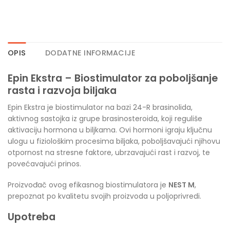
OPIS
DODATNE INFORMACIJE
Epin Ekstra – Biostimulator za poboljšanje
rasta i razvoja biljaka
Epin Ekstra je biostimulator na bazi 24-R brasinolida,
aktivnog sastojka iz grupe brasinosteroida, koji reguliše
aktivaciju hormona u biljkama. Ovi hormoni igraju ključnu
ulogu u fiziološkim procesima biljaka, poboljšavajući njihovu
otpornost na stresne faktore, ubrzavajući rast i razvoj, te
povećavajući prinos.
Proizvođač ovog efikasnog biostimulatora je
NEST M
,
prepoznat po kvalitetu svojih proizvoda u poljoprivredi.
Upotreba