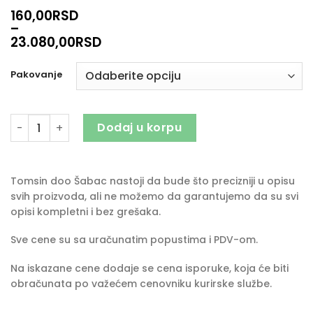
160,00
RSD
–
23.080,00
RSD
Pakovanje
Epin Ekstra količina
Dodaj u korpu
Tomsin doo Šabac nastoji da bude što precizniji u opisu
svih proizvoda, ali ne možemo da garantujemo da su svi
opisi kompletni i bez grešaka.
Sve cene su sa uračunatim popustima i PDV-om.
Na iskazane cene dodaje se cena isporuke, koja će biti
obračunata po važećem cenovniku kurirske službe.