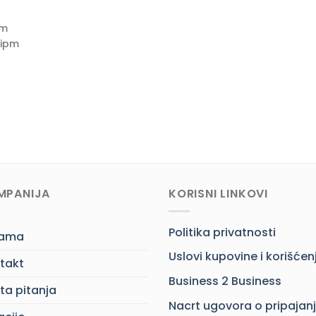
pm
 ipm
MPANIJA
KORISNI LINKOVI
Politika privatnosti
nama
Uslovi kupovine i korišćen
takt
Business 2 Business
ta pitanja
Nacrt ugovora o pripajan