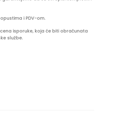
popustima i PDV-om.
cena isporuke, koja će biti obračunata
ke službe.