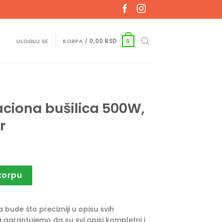
ULOGUJ SE
KORPA /
0,00
RSD
0
aciona bušilica 500W,
r
ca 500W, VLN 242 Villager količina
korpu
bude što precizniji u opisu svih
 garantujemo da su svi opisi kompletni i