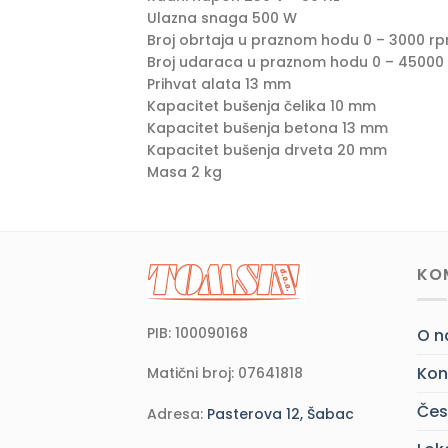
Ulazna snaga 500 W
Broj obrtaja u praznom hodu 0 – 3000 r
Broj udaraca u praznom hodu 0 – 45000
Prihvat alata 13 mm
Kapacitet bušenja čelika 10 mm
Kapacitet bušenja betona 13 mm
Kapacitet bušenja drveta 20 mm
Masa 2 kg
KO
PIB: 100090168
O 
Kon
Matični broj: 07641818
Čes
Adresa:
Pasterova 12, Šabac