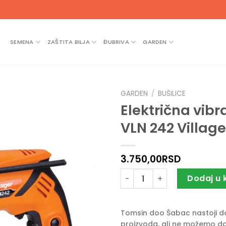
SEMENA
ZAŠTITA BILJA
ĐUBRIVA
GARDEN
GARDEN
/
BUŠILICE
Električna vibr
VLN 242 Village
3.750,00
RSD
Električna vibraciona bušili
Dodaj u 
Tomsin doo Šabac nastoji da 
proizvoda, ali ne možemo da