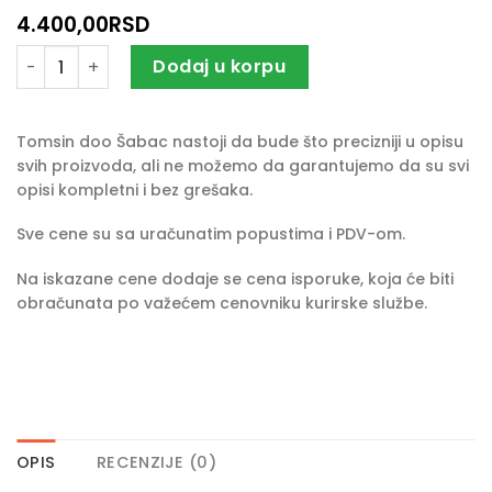
4.400,00
RSD
Električna ugaona brusilica VLN 455 količina
Dodaj u korpu
Tomsin doo Šabac nastoji da bude što precizniji u opisu
svih proizvoda, ali ne možemo da garantujemo da su svi
opisi kompletni i bez grešaka.
Sve cene su sa uračunatim popustima i PDV-om.
Na iskazane cene dodaje se cena isporuke, koja će biti
obračunata po važećem cenovniku kurirske službe.
OPIS
RECENZIJE (0)