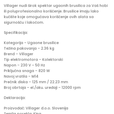
Villager nudi širok spektar ugaonih brusilica za Vaš hobi
ili poluprofesionalno korišćenje. Brusilice imaju lako
kućište koje omogućava korišćenje ovih alata sa
sigurnošću i lakoćom.
Specifikacija:
Kategorija – Ugaone brusilice
Težina pakovanja – 2.36 kg
Brend – Villager
Tip elektromotora – Kolektorski
Napon – 230 V ~ 50 Hz
Priključna snaga – 820 W
Navoj vratila – M14
Prečnik diska – 125 mm / 22.23 mm
Broj obrtaja – el./aku. uređaji – 12000 rpm
Deklaracija:
Proizvođač: Villager d.o.o. Slovenija
Zemlja porekla: Kina