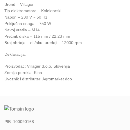
Brend – Villager
Tip elektromotora – Kolektorski
Napon – 230 V ~ 50 Hz
Priključna snaga – 750 W
Navoj vratila – M14
Prečnik diska – 115 mm / 22.23 mm
Broj obrtaja – el./aku. uređaji – 12000 rpm
Deklaracija:
Proizvođač: Villager d.o.o. Slovenija
Zemlja porekla: Kina
Uvoznik i distributer: Agromarket doo
PIB: 100090168