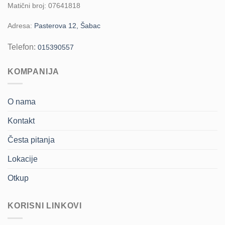
Matični broj: 07641818
Adresa:
Pasterova 12, Šabac
Telefon:
015390557
KOMPANIJA
O nama
Kontakt
Česta pitanja
Lokacije
Otkup
KORISNI LINKOVI