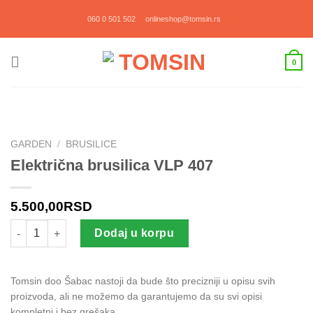
Прескочи
060 0 501 502
onlineshop@tomsin.rs
на
садржај
0
GARDEN
/
BRUSILICE
Električna brusilica VLP 407
5.500,00
RSD
Električna brusilica VLP 407 količina
Dodaj u korpu
Tomsin doo Šabac nastoji da bude što precizniji u opisu svih
proizvoda, ali ne možemo da garantujemo da su svi opisi
kompletni i bez grešaka.