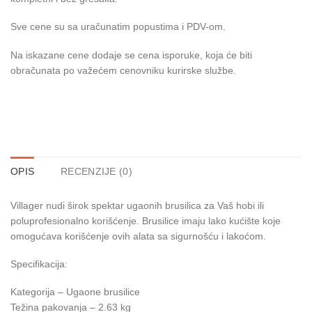
Sve cene su sa uračunatim popustima i PDV-om.
Na iskazane cene dodaje se cena isporuke, koja će biti
obračunata po važećem cenovniku kurirske službe.
OPIS
RECENZIJE (0)
Villager nudi širok spektar ugaonih brusilica za Vaš hobi ili
poluprofesionalno korišćenje. Brusilice imaju lako kućište koje
omogućava korišćenje ovih alata sa sigurnošću i lakoćom.
Specifikacija:
Kategorija – Ugaone brusilice
Težina pakovanja – 2.63 kg