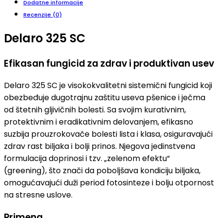
Dodatne informacije
Recenzije (0)
Delaro 325 SC
Efikasan fungicid za zdrav i produktivan usev
Delaro 325 SC je visokokvalitetni sistemični fungicid koji
obezbeđuje dugotrajnu zaštitu useva pšenice i ječma
od štetnih gljivičnih bolesti. Sa svojim kurativnim,
protektivnim i eradikativnim delovanjem, efikasno
suzbija prouzrokovače bolesti lista i klasa, osiguravajući
zdrav rast biljaka i bolji prinos. Njegova jedinstvena
formulacija doprinosi i tzv. „zelenom efektu“
(greening), što znači da poboljšava kondiciju biljaka,
omogućavajući duži period fotosinteze i bolju otpornost
na stresne uslove.
Primena