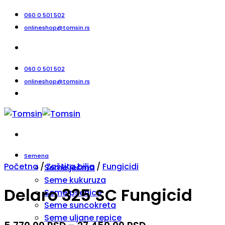
Прескочи
060 0 501 502
на
onlineshop@tomsin.rs
садржај
060 0 501 502
onlineshop@tomsin.rs
Semena
Početna
/
Zaštita bilja
/
Fungicidi
Seme ječma
Seme kukuruza
Delaro 325 SC Fungicid
Seme pšenice
Seme suncokreta
Seme uljane repice