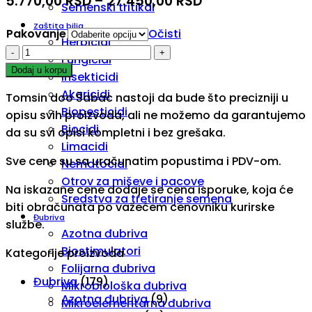
5.770,00
RSD
–
27.450,00
RSD
Semenski tritikal
Zaštita bilja
Pakovanje
Očisti
Herbicidi
Delaro
Fungicidi
325
Dodaj u korpu
Insekticidi
SC
Akaricidi
Tomsin doo Šabac nastoji da bude što precizniji u
Fungicid
Biopesticidi
opisu svih proizvoda, ali ne možemo da garantujemo
količina
Biocidi
da su svi opisi kompletni i bez grešaka.
Limacidi
Sve cene su sa uračunatim popustima i PDV-om.
Nematocidi
Otrov za miševe i pacove
Na iskazane cene dodaje se cena isporuke, koja će
Sredstva za tretiranje semena
biti obračunata po važećem cenovniku kurirske
Đubriva
službe.
Azotna đubriva
Biostimulatori
Kategorije proizvoda
Folijarna đubriva
Đubriva
(179)
Mikrobiološka đubriva
Azotna đubriva
(9)
Mikroelementarna đubriva