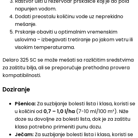
Rastvor uliti u rezervoar prskalice koji je do pola
napunjen vodom.
Dodati preostalu količinu vode uz neprekidno
mešanje.
Prskanje obaviti u optimalnim vremenskim
uslovima – izbegavati tretiranje po jakom vetru ili
visokim temperaturama.
Delaro 325 SC se može mešati sa različitim sredstvima
za zaštitu bilja, ali se preporučuje prethodna provera
kompatibilnosti.
Doziranje
Pšenica:
Za suzbijanje bolesti lista i klasa, koristi se
u količini od
0,7 – 1,0 l/ha
(7-10 ml/100 m²). Niže
doze su dovoljne za bolesti lista, dok je za zaštitu
klasa potrebno primeniti punu dozu.
Ječam:
Za suzbijanje bolesti lista i klasa, koristi se