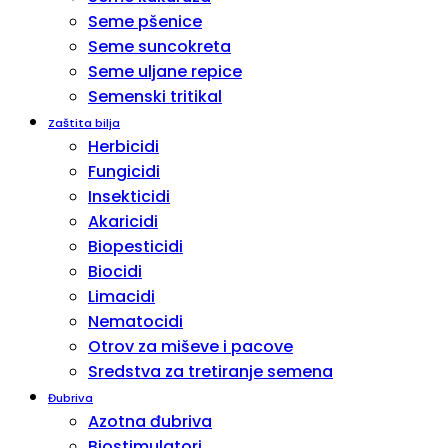
Seme pšenice
Seme suncokreta
Seme uljane repice
Semenski tritikal
Zaštita bilja
Herbicidi
Fungicidi
Insekticidi
Akaricidi
Biopesticidi
Biocidi
Limacidi
Nematocidi
Otrov za miševe i pacove
Sredstva za tretiranje semena
Đubriva
Azotna đubriva
Biostimulatori