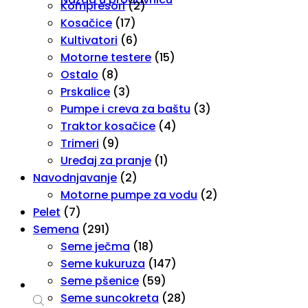
Kompresori
(2)
Kosačice
(17)
Kultivatori
(6)
Motorne testere
(15)
Ostalo
(8)
Prskalice
(3)
Pumpe i creva za baštu
(3)
Traktor kosačice
(4)
Trimeri
(9)
Uređaj za pranje
(1)
Navodnjavanje
(2)
Motorne pumpe za vodu
(2)
Pelet
(7)
Semena
(291)
Seme ječma
(18)
Seme kukuruza
(147)
Seme pšenice
(59)
Seme suncokreta
(28)