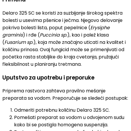
Delaro 325 SC se koristi za suzbijanje širokog spektra
bolesti u usevima pšenice i ječma. Njegovo delovanje
pokriva bolesti lista, poput pepelnice (
Erysiphe
graminis
) i rđe (
Puccinia sp.
), kao i palež klasa
(
Fusarium sp.
), koja može značajno uticati na kvalitet i
količinu prinosa. Ovaj fungicid može se primenjivati od
početka rasta stabljike do kraja cvetanja, pružajući
fleksibilnost u planiranju tretmana.
Uputstvo za upotrebu i preporuke
Priprema rastvora zahteva pravilno mešanje
preparata sa vodom. Preporučuje se sledeći postupak:
Odmeriti potrebnu količinu Delaro 325 SC.
Pomešati preparat sa vodom u odvojenom sudu
kako bi se postigla homogena suspenzija.