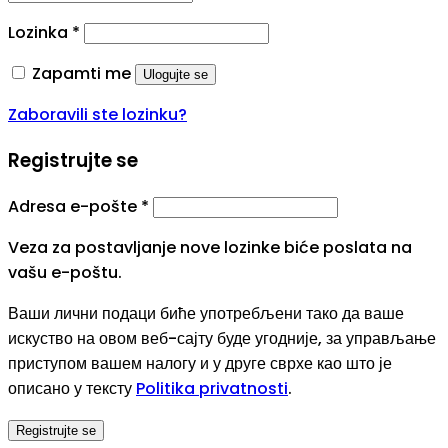
Lozinka
*
Zapamti me
Ulogujte se
Zaboravili ste lozinku?
Registrujte se
Adresa e-pošte
*
Veza za postavljanje nove lozinke biće poslata na
vašu e-poštu.
Ваши лични подаци биће употребљени тако да ваше
искуство на овом веб-сајту буде угодније, за управљање
приступом вашем налогу и у друге сврхе као што је
описано у тексту
Politika privatnosti
.
Registrujte se