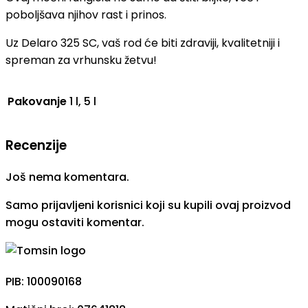
poboljšava njihov rast i prinos.
Uz Delaro 325 SC, vaš rod će biti zdraviji, kvalitetniji i
spreman za vrhunsku žetvu!
Pakovanje
1 l, 5 l
Recenzije
Još nema komentara.
Samo prijavljeni korisnici koji su kupili ovaj proizvod
mogu ostaviti komentar.
PIB: 100090168