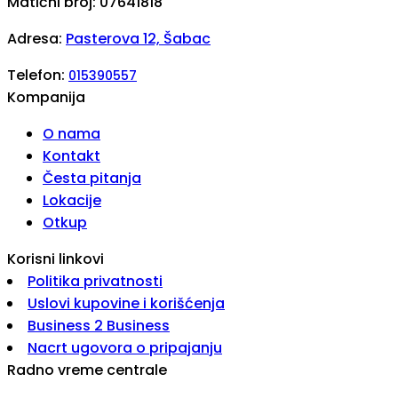
Matični broj: 07641818
Adresa:
Pasterova 12, Šabac
Telefon:
015390557
Kompanija
O nama
Kontakt
Česta pitanja
Lokacije
Otkup
Korisni linkovi
Politika privatnosti
Uslovi kupovine i korišćenja
Business 2 Business
Nacrt ugovora o pripajanju
Radno vreme centrale