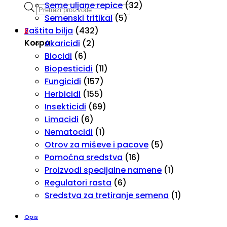
Seme uljane repice
(32)
Products
Semenski tritikal
(5)
search
Zaštita bilja
(432)
0
Korpa
Akaricidi
(2)
Biocidi
(6)
Biopesticidi
(11)
Fungicidi
(157)
Herbicidi
(155)
Insekticidi
(69)
Limacidi
(6)
Nematocidi
(1)
Otrov za miševe i pacove
(5)
Pomoćna sredstva
(16)
Proizvodi specijalne namene
(1)
Regulatori rasta
(6)
Sredstva za tretiranje semena
(1)
Opis