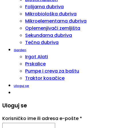
Folijarna đubriva
Mikrobiološka đubriva
Mikroelementarna đubriva
Oplemenjivači zemljišta
Sekundarna đubriva
Tečna đubriva
Garden
Irgot Alati
Prskalice
Pumpe i creva za baštu
Traktor kosačice
Uloguj se
Uloguj se
Korisničko ime ili adresa e-pošte
*