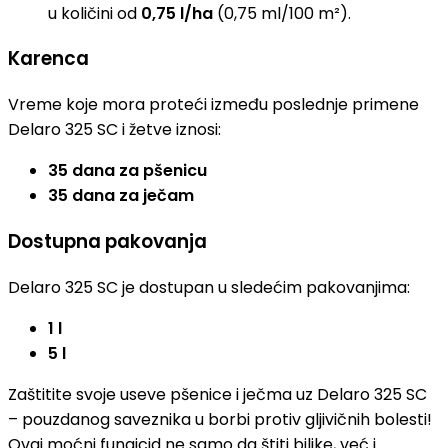
u količini od
0,75 l/ha
(0,75 ml/100 m²).
Karenca
Vreme koje mora proteći između poslednje primene
Delaro 325 SC i žetve iznosi:
35 dana za pšenicu
35 dana za ječam
Dostupna pakovanja
Delaro 325 SC je dostupan u sledećim pakovanjima:
1 l
5 l
Zaštitite svoje useve pšenice i ječma uz Delaro 325 SC
– pouzdanog saveznika u borbi protiv gljivičnih bolesti!
Ovaj moćni fungicid ne samo da štiti biljke, već i