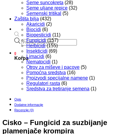
Seme suncokreta
(28)
Seme uljane repice
(32)
Semenski tritikal
(5)
Zaštita bilja
(432)
Akaricidi
(2)
Biocidi
(6)
Biopesticidi
(11)
Products
Fungicidi
(157)
search
Herbicidi
(155)
Insekticidi
(69)
0
Limacidi
(6)
Korpa
Nematocidi
(1)
Otrov za miševe i pacove
(5)
Pomoćna sredstva
(16)
Proizvodi specijalne namene
(1)
Regulatori rasta
(6)
Sredstva za tretiranje semena
(1)
Opis
Dodatne informacije
Recenzije (0)
Cisko – Fungicid za suzbijanje
plamenjače krompira