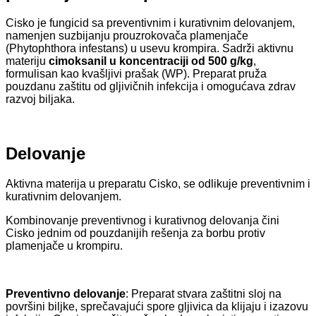
Cisko je fungicid sa preventivnim i kurativnim delovanjem,
namenjen suzbijanju prouzrokovača plamenjače
(Phytophthora infestans) u usevu krompira. Sadrži aktivnu
materiju
cimoksanil u koncentraciji od 500 g/kg
,
formulisan kao kvašljivi prašak (WP). Preparat pruža
pouzdanu zaštitu od gljivičnih infekcija i omogućava zdrav
razvoj biljaka.
Delovanje
Aktivna materija u preparatu Cisko, se odlikuje preventivnim i
kurativnim delovanjem.
Kombinovanje preventivnog i kurativnog delovanja čini
Cisko jednim od pouzdanijih rešenja za borbu protiv
plamenjače u krompiru.
Preventivno delovanje
: Preparat stvara zaštitni sloj na
površini biljke, sprečavajući spore gljivica da klijaju i izazovu