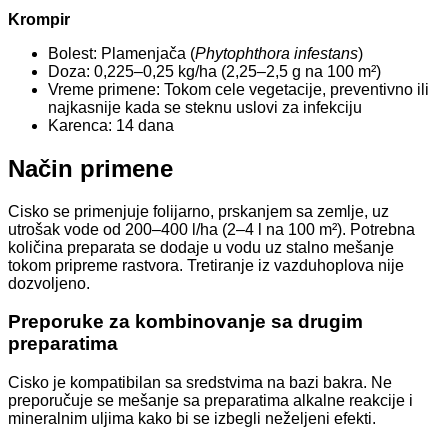
Krompir
Bolest: Plamenjača (
Phytophthora infestans
)
Doza: 0,225–0,25 kg/ha (2,25–2,5 g na 100 m²)
Vreme primene: Tokom cele vegetacije, preventivno ili
najkasnije kada se steknu uslovi za infekciju
Karenca: 14 dana
Način primene
Cisko se primenjuje folijarno, prskanjem sa zemlje, uz
utrošak vode od 200–400 l/ha (2–4 l na 100 m²). Potrebna
količina preparata se dodaje u vodu uz stalno mešanje
tokom pripreme rastvora. Tretiranje iz vazduhoplova nije
dozvoljeno.
Preporuke za kombinovanje sa drugim
preparatima
Cisko je kompatibilan sa sredstvima na bazi bakra. Ne
preporučuje se mešanje sa preparatima alkalne reakcije i
mineralnim uljima kako bi se izbegli neželjeni efekti.