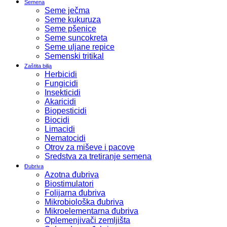
Semena
Seme ječma
Seme kukuruza
Seme pšenice
Seme suncokreta
Seme uljane repice
Semenski tritikal
Zaštita bilja
Herbicidi
Fungicidi
Insekticidi
Akaricidi
Biopesticidi
Biocidi
Limacidi
Nematocidi
Otrov za miševe i pacove
Sredstva za tretiranje semena
Đubriva
Azotna đubriva
Biostimulatori
Folijarna đubriva
Mikrobiološka đubriva
Mikroelementarna đubriva
Oplemenjivači zemljišta