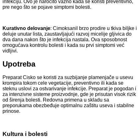
infekciju. Ovo je naročito važno kada se koristi preventivno,
pre nego što se pojave simptomi bolesti.
Kurativno delovanje
: Cimoksanil brzo prodire u tkiva biljke i
deluje unutar lista, zaustavljajući razvoj micelije gljivica do
dva dana nakon što je infekcija nastala. Ova sposobnost
omogućava kontrolu bolesti i kada su prvi simptomi već
vidljivi.
Upotreba
Preparat Cisko se koristi za suzbijanje plamenjače u usevu
krompira tokom cele vegetacije, preventivno ili kada se
steknu uslovi za ostvarivanje infekcije. Preparat je pogodan i
za intenzivne sisteme proizvodnje, gde je prisutan visok rizik
od širenja bolesti. Redovna primena u skladu sa
preporukama obezbeđuje optimalnu zaštitu useva i stabilne
prinose.
Kultura i bolesti