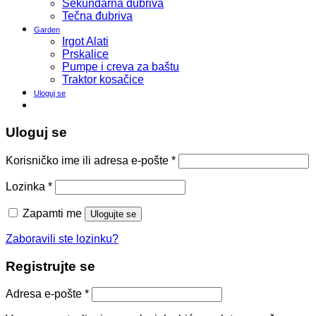
Sekundarna đubriva
Tečna đubriva
Garden
Irgot Alati
Prskalice
Pumpe i creva za baštu
Traktor kosačice
Uloguj se
Uloguj se
Korisničko ime ili adresa e-pošte
*
Lozinka
*
Zapamti me
Ulogujte se
Zaboravili ste lozinku?
Registrujte se
Adresa e-pošte
*