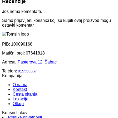
Recenzije
Još nema komentara.
Samo prijavljeni korisnici koji su kupili ovaj proizvod mogu
ostaviti komentar.
PIB: 100090168
Matični broj: 07641818
Adresa:
Pasterova 12, Šabac
Telefon:
015390557
Kompanija
O nama
Kontakt
Česta pitanja
Lokacije
Otkup
Korisni linkovi
Politika privatnosti