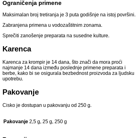
Ograničenja primene
Maksimalan broj tretiranja je 3 puta godišnje na istoj površini.
Zabranjena primena u vodozaštitnim zonama.
Sprečiti zanošenje preparata na susedne kulture.
Karenca
Karenca za krompir je 14 dana, što znači da mora proći
najmanje 14 dana između poslednje primene preparata i
berbe, kako bi se osigurala bezbednost proizvoda za ljudsku
upotrebu.
Pakovanje
Cisko je dostupan u pakovanju od 250 g.
Pakovanje
2,5 g, 25 g, 250 g