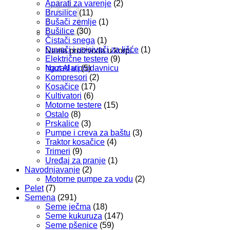
Aparati za varenje
(2)
Brusilice
(11)
Bušači zemlje
(1)
Bušilice
(30)
Čistači snega
(1)
Duvači i usisivači za lišće
(1)
Nema proizvoda u korpi.
Električne testere
(9)
Irgot Alati
(5)
Nazad u prodavnicu
Kompresori
(2)
Kosačice
(17)
Kultivatori
(6)
Motorne testere
(15)
Ostalo
(8)
Prskalice
(3)
Pumpe i creva za baštu
(3)
Traktor kosačice
(4)
Trimeri
(9)
Uređaj za pranje
(1)
Navodnjavanje
(2)
Motorne pumpe za vodu
(2)
Pelet
(7)
Semena
(291)
Seme ječma
(18)
Seme kukuruza
(147)
Seme pšenice
(59)