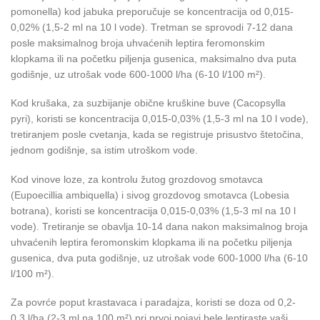
pomonella) kod jabuka preporučuje se koncentracija od 0,015-
0,02% (1,5-2 ml na 10 l vode). Tretman se sprovodi 7-12 dana
posle maksimalnog broja uhvaćenih leptira feromonskim
klopkama ili na početku piljenja gusenica, maksimalno dva puta
godišnje, uz utrošak vode 600-1000 l/ha (6-10 l/100 m²).
Kod krušaka, za suzbijanje obične kruškine buve (Cacopsylla
pyri), koristi se koncentracija 0,015-0,03% (1,5-3 ml na 10 l vode),
tretiranjem posle cvetanja, kada se registruje prisustvo štetočina,
jednom godišnje, sa istim utroškom vode.
Kod vinove loze, za kontrolu žutog grozdovog smotavca
(Eupoecillia ambiquella) i sivog grozdovog smotavca (Lobesia
botrana), koristi se koncentracija 0,015-0,03% (1,5-3 ml na 10 l
vode). Tretiranje se obavlja 10-14 dana nakon maksimalnog broja
uhvaćenih leptira feromonskim klopkama ili na početku piljenja
gusenica, dva puta godišnje, uz utrošak vode 600-1000 l/ha (6-10
l/100 m²).
Za povrće poput krastavaca i paradajza, koristi se doza od 0,2-
0,3 l/ha (2-3 ml na 100 m²) pri prvoj pojavi bele leptiraste vaši