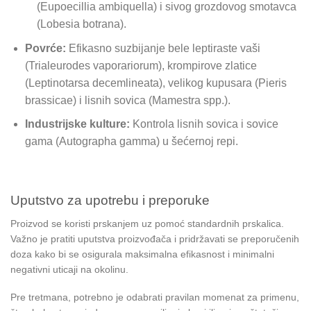
(Eupoecillia ambiquella) i sivog grozdovog smotavca
(Lobesia botrana).
Povrće:
Efikasno suzbijanje bele leptiraste vaši
(Trialeurodes vaporariorum), krompirove zlatice
(Leptinotarsa decemlineata), velikog kupusara (Pieris
brassicae) i lisnih sovica (Mamestra spp.).
Industrijske kulture:
Kontrola lisnih sovica i sovice
gama (Autographa gamma) u šećernoj repi.
Uputstvo za upotrebu i preporuke
Proizvod se koristi prskanjem uz pomoć standardnih prskalica.
Važno je pratiti uputstva proizvođača i pridržavati se preporučenih
doza kako bi se osigurala maksimalna efikasnost i minimalni
negativni uticaji na okolinu.
Pre tretmana, potrebno je odabrati pravilan momenat za primenu,