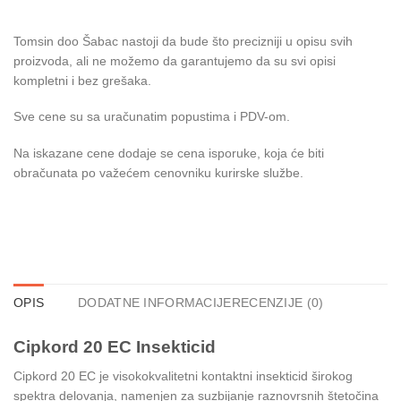
Tomsin doo Šabac nastoji da bude što precizniji u opisu svih
proizvoda, ali ne možemo da garantujemo da su svi opisi
kompletni i bez grešaka.
Sve cene su sa uračunatim popustima i PDV-om.
Na iskazane cene dodaje se cena isporuke, koja će biti
obračunata po važećem cenovniku kurirske službe.
OPIS
DODATNE INFORMACIJE
RECENZIJE (0)
Cipkord 20 EC Insekticid
Cipkord 20 EC je visokokvalitetni kontaktni insekticid širokog
spektra delovanja, namenjen za suzbijanje raznovrsnih štetočina