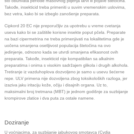
što obuhvata periode masovnog piljenja larvi ili pojave štetočina.
Takođe, insekticid treba primeniti u suvim vremenskim uslovima,
bez vetra, kako bi se izbeglo zanošenje preparata.
Cipkord 20 EC nije preporučljiv za upotrebu u vreme cvetanja
useva kako bi se zaštitile korisne insekte poput pčela. Preparate
na bazi cipermetrina ne treba primenjivati na lokalitetima gde je
uočena smanjena osetljivost populacija štetočina na ovo
jedinjenje, odnosno kada se utvrdi smanjena efikasnost ovih
preparata. Takođe, insekticid nije kompatibilan sa alkalnim
preparatima i onima s visokim sadržajem glikola i drugih alkohola.
Tretiranje iz vazduhoplova dozvoljeno je samo u usevu šećerne
repe. ULV primena nije dozvoljena zbog toksikoloških razloga, jer
izaziva jaku iritaciju kože, očiju i disajnih organa. Uz to,
maksimalni broj tretmana (MBT) je jednom godišnje za suzbijanje
krompirove zlatice i dva puta za ostale namene.
Doziranje
U voćnjacima, za suzbijanje jabukovog smotavca (Cydia