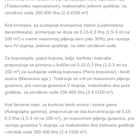
(Trialeurodes vaporariorum), maksimalno jednom godišnje, sa
utroškom vode 200-400 l/ha (2-4 l/100 m²).
Kod krompira, za suzbijanje krompirove zlatice (Leptinotarsa
decemlineata), primenjuje se doza od 0,15-0,3 l/ha (1,5-3 ml na
100 m²) u vreme masovnog piljenja larvi (oko 30%), pre razvoja
larvi IV stupnja, jednom godišnje, sa istim utroškom vode.
Za kupusnjače, poput kupusa, kelja, karfiola i kelerabe,
preporučuje se primena u količini od 0,15-0,3 l/ha (1,5-3 ml na
100 m²) za suzbijanje velikog kupusara (Pieris brassicae) i lisnih
sovica (Mamestra spp.). Tretiranje se vrši pri masovnom piljenju
gusenica, pre razvoja gusenica V stupnja, maksimalno dva puta
godišnje, sa utroškom vode 200-400 l/ha (2-4 l/100 m²).
Kod šećerne repe, za kontrolu lisnih sovica i sovice gama
(Autographa gamma), preporučuje se ista koncentracija od 0,15-
0,3 l/ha (1,5-3 ml na 100 m²), pri masovnom piljenju gusenica, pre
razvoja gusenica V stupnja, uz maksimalno dva tretmana godišnje
i utrošak vode 200-400 l/ha (2-4 l/100 m²).