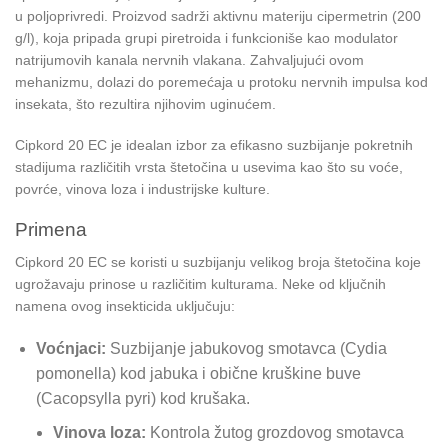
u poljoprivredi. Proizvod sadrži aktivnu materiju cipermetrin (200
g/l), koja pripada grupi piretroida i funkcioniše kao modulator
natrijumovih kanala nervnih vlakana. Zahvaljujući ovom
mehanizmu, dolazi do poremećaja u protoku nervnih impulsa kod
insekata, što rezultira njihovim uginućem.
Cipkord 20 EC je idealan izbor za efikasno suzbijanje pokretnih
stadijuma različitih vrsta štetočina u usevima kao što su voće,
povrće, vinova loza i industrijske kulture.
Primena
Cipkord 20 EC se koristi u suzbijanju velikog broja štetočina koje
ugrožavaju prinose u različitim kulturama. Neke od ključnih
namena ovog insekticida uključuju:
Voćnjaci:
Suzbijanje jabukovog smotavca (Cydia
pomonella) kod jabuka i obične kruškine buve
(Cacopsylla pyri) kod krušaka.
Vinova loza:
Kontrola žutog grozdovog smotavca