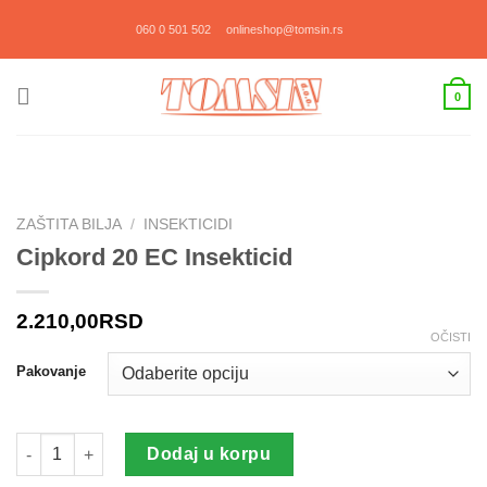
Прескочи
060 0 501 502
onlineshop@tomsin.rs
на
садржај
0
ZAŠTITA BILJA
/
INSEKTICIDI
Cipkord 20 EC Insekticid
2.210,00
RSD
OČISTI
Pakovanje
Cipkord 20 EC Insekticid količina
Dodaj u korpu