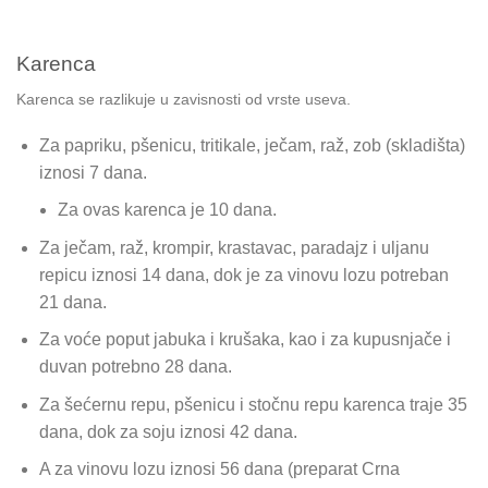
Karenca
Karenca se razlikuje u zavisnosti od vrste useva.
Za papriku, pšenicu, tritikale, ječam, raž, zob (skladišta)
iznosi 7 dana.
Za ovas karenca je 10 dana.
Za ječam, raž, krompir, krastavac, paradajz i uljanu
repicu iznosi 14 dana, dok je za vinovu lozu potreban
21 dana.
Za voće poput jabuka i krušaka, kao i za kupusnjače i
duvan potrebno 28 dana.
Za šećernu repu, pšenicu i stočnu repu karenca traje 35
dana, dok za soju iznosi 42 dana.
A za vinovu lozu iznosi 56 dana (preparat Crna