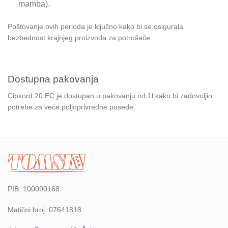
mamba).
Poštovanje ovih perioda je ključno kako bi se osigurala
bezbednost krajnjeg proizvoda za potrošače.
Dostupna pakovanja
Cipkord 20 EC je dostupan u pakovanju od 1l kako bi zadovoljio
potrebe za veće poljoprivredne posede.
PIB: 100090168
Matični broj: 07641818