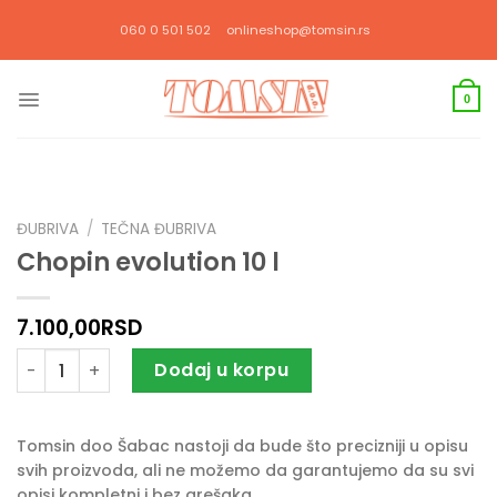
Прескочи
060 0 501 502
onlineshop@tomsin.rs
на
садржај
0
ĐUBRIVA
/
TEČNA ĐUBRIVA
Chopin evolution 10 l
7.100,00
RSD
Chopin evolution 10 l količina
Dodaj u korpu
Tomsin doo Šabac nastoji da bude što precizniji u opisu
svih proizvoda, ali ne možemo da garantujemo da su svi
opisi kompletni i bez grešaka.