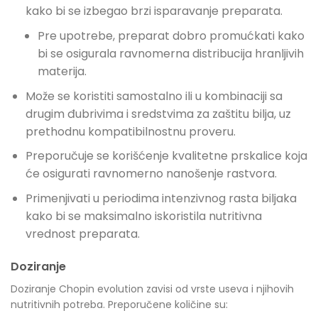
kako bi se izbegao brzi isparavanje preparata.
Pre upotrebe, preparat dobro promućkati kako
bi se osigurala ravnomerna distribucija hranljivih
materija.
Može se koristiti samostalno ili u kombinaciji sa
drugim đubrivima i sredstvima za zaštitu bilja, uz
prethodnu kompatibilnostnu proveru.
Preporučuje se korišćenje kvalitetne prskalice koja
će osigurati ravnomerno nanošenje rastvora.
Primenjivati u periodima intenzivnog rasta biljaka
kako bi se maksimalno iskoristila nutritivna
vrednost preparata.
Doziranje
Doziranje Chopin evolution zavisi od vrste useva i njihovih
nutritivnih potreba. Preporučene količine su: