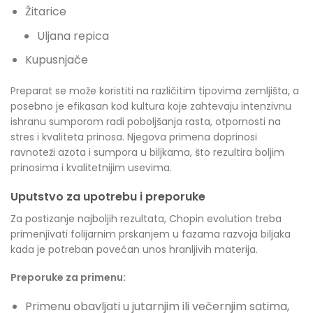
Žitarice
Uljana repica
Kupusnjače
Preparat se može koristiti na različitim tipovima zemljišta, a
posebno je efikasan kod kultura koje zahtevaju intenzivnu
ishranu sumporom radi poboljšanja rasta, otpornosti na
stres i kvaliteta prinosa. Njegova primena doprinosi
ravnoteži azota i sumpora u biljkama, što rezultira boljim
prinosima i kvalitetnijim usevima.
Uputstvo za upotrebu i preporuke
Za postizanje najboljih rezultata, Chopin evolution treba
primenjivati folijarnim prskanjem u fazama razvoja biljaka
kada je potreban povećan unos hranljivih materija.
Preporuke za primenu:
Primenu obavljati u jutarnjim ili večernjim satima,