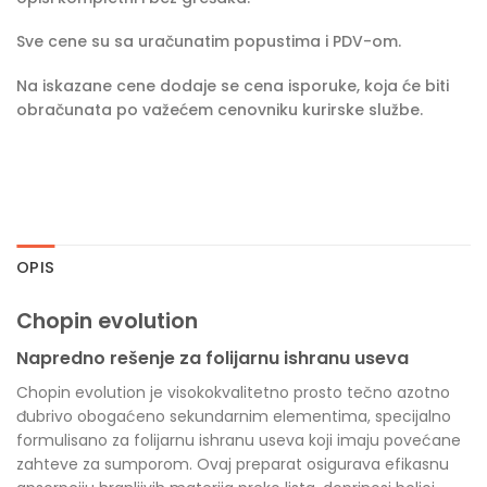
Sve cene su sa uračunatim popustima i PDV-om.
Na iskazane cene dodaje se cena isporuke, koja će biti
obračunata po važećem cenovniku kurirske službe.
OPIS
Chopin evolution
Napredno rešenje za folijarnu ishranu useva
Chopin evolution je visokokvalitetno prosto tečno azotno
đubrivo obogaćeno sekundarnim elementima, specijalno
formulisano za folijarnu ishranu useva koji imaju povećane
zahteve za sumporom. Ovaj preparat osigurava efikasnu