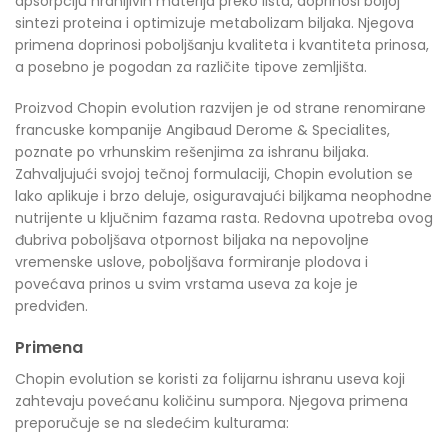
apsorpciju hranljivih materija preko lista, doprinosi boljoj
sintezi proteina i optimizuje metabolizam biljaka. Njegova
primena doprinosi poboljšanju kvaliteta i kvantiteta prinosa,
a posebno je pogodan za različite tipove zemljišta.
Proizvod Chopin evolution razvijen je od strane renomirane
francuske kompanije Angibaud Derome & Specialites,
poznate po vrhunskim rešenjima za ishranu biljaka.
Zahvaljujući svojoj tečnoj formulaciji, Chopin evolution se
lako aplikuje i brzo deluje, osiguravajući biljkama neophodne
nutrijente u ključnim fazama rasta. Redovna upotreba ovog
đubriva poboljšava otpornost biljaka na nepovoljne
vremenske uslove, poboljšava formiranje plodova i
povećava prinos u svim vrstama useva za koje je
predviđen.
Primena
Chopin evolution se koristi za folijarnu ishranu useva koji
zahtevaju povećanu količinu sumpora. Njegova primena
preporučuje se na sledećim kulturama: