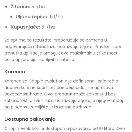
Žitarice:
5 l/ha
Uljana repica:
5 l/ha
Kupusnjače:
5 l/ha
Za optimalne rezultate, preporučuje se primena u
odgovarajućim fenofazama razvoja biljaka. Pravilan izbor
trenutka aplikacije omogućava maksimalnu efikasnost i
bolju apsorpciju hranljivih materija.
Karenca
Karenca za Chopin evolution nije definisana, jer je reč o
đubrivu koje ne sadrži rezidue pesticida i ne ugrožava
bezbednost hrane. Ovaj preparat može se koristiti bez
zabrinutosti u svim fazama razvoja biljaka, a njegov uticaj
na plodnost zemljišta je izuzetno pozitivan.
Dostupna pakovanja
Chopin evolution je dostupan u pakovanju od 10 litara. Ovo