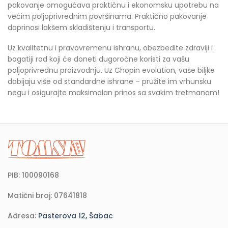
pakovanje omogućava praktičnu i ekonomsku upotrebu na
većim poljoprivrednim površinama. Praktično pakovanje
doprinosi lakšem skladištenju i transportu.
Uz kvalitetnu i pravovremenu ishranu, obezbedite zdraviji i
bogatiji rod koji će doneti dugoročne koristi za vašu
poljoprivrednu proizvodnju. Uz Chopin evolution, vaše biljke
dobijaju više od standardne ishrane – pružite im vrhunsku
negu i osigurajte maksimalan prinos sa svakim tretmanom!
PIB: 100090168
Matični broj: 07641818
Adresa:
Pasterova 12, Šabac