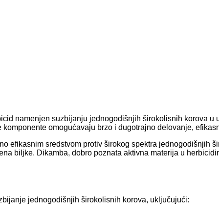
bicid namenjen suzbijanju jednogodišnjih širokolisnih korova 
e komponente omogućavaju brzo i dugotrajno delovanje, efikasno 
o efikasnim sredstvom protiv širokog spektra jednogodišnjih šir
rena biljke. Dikamba, dobro poznata aktivna materija u herbicidim
ijanje jednogodišnjih širokolisnih korova, uključujući: