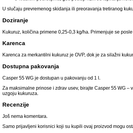
U slučaju prevremenog skidanja ili preoravanja tretiranog ku
Doziranje
Kukuruz, količina primene 0,25-0,3 kg/ha. Primenjuje se posle n
Karenca
Karenca za merkantilni kukuruz je OVP, dok je za silažni kuku
Dostupna pakovanja
Casper 55 WG je dostupan u pakovanju od 1 l.
Za maksimalne prinose i zdrav usev, birajte Casper 55 WG – va
uzgoju kukuruza.
Recenzije
Još nema komentara.
Samo prijavljeni korisnici koji su kupili ovaj proizvod mogu ost