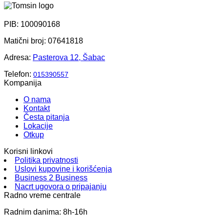
PIB: 100090168
Matični broj: 07641818
Adresa:
Pasterova 12, Šabac
Telefon:
015390557
Kompanija
O nama
Kontakt
Česta pitanja
Lokacije
Otkup
Korisni linkovi
Politika privatnosti
Uslovi kupovine i korišćenja
Business 2 Business
Nacrt ugovora o pripajanju
Radno vreme centrale
Radnim danima: 8h-16h