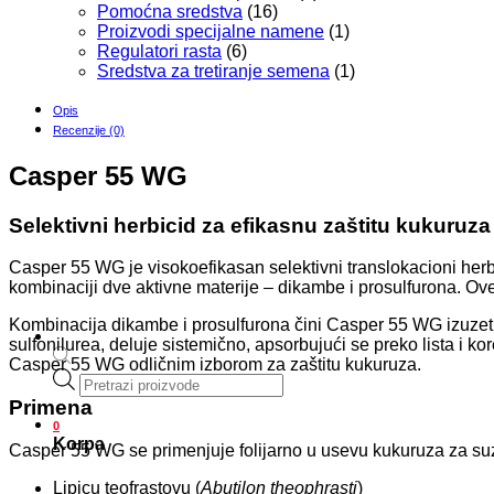
Pomoćna sredstva
(16)
Proizvodi specijalne namene
(1)
Regulatori rasta
(6)
Sredstva za tretiranje semena
(1)
Opis
Recenzije (0)
Casper 55 WG
Selektivni herbicid za efikasnu zaštitu kukuruza
Casper 55 WG je visokoefikasan selektivni translokacioni her
kombinaciji dve aktivne materije – dikambe i prosulfurona. Ov
Kombinacija dikambe i prosulfurona čini Casper 55 WG izuzetn
sulfonilurea, deluje sistemično, apsorbujući se preko lista i ko
Casper 55 WG odličnim izborom za zaštitu kukuruza.
Products
search
Primena
0
Korpa
Casper 55 WG se primenjuje folijarno u usevu kukuruza za suzb
Lipicu teofrastovu (
Abutilon theophrasti
)