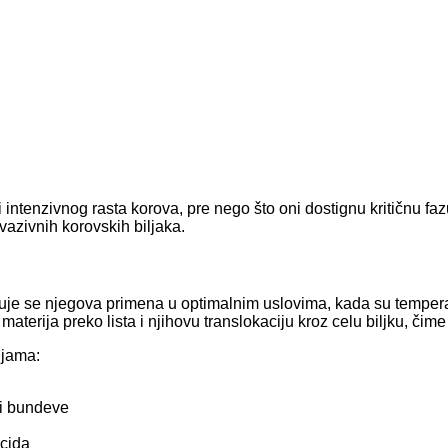
i intenzivnog rasta korova, pre nego što oni dostignu kritičnu f
vazivnih korovskih biljaka.
je se njegova primena u optimalnim uslovima, kada su temperat
aterija preko lista i njihovu translokaciju kroz celu biljku, čim
ijama:
 i bundeve
icida