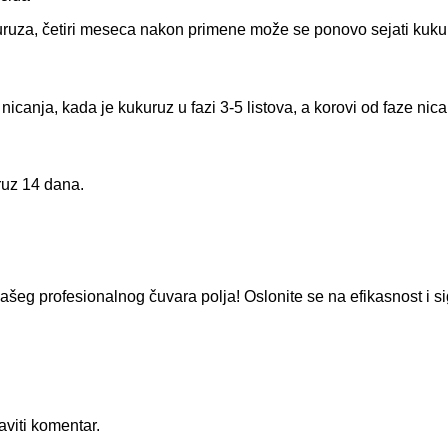
kuruza, četiri meseca nakon primene može se ponovo sejati kuku
icanja, kada je kukuruz u fazi 3-5 listova, a korovi od faze nica
ruz 14 dana.
šeg profesionalnog čuvara polja! Oslonite se na efikasnost i si
aviti komentar.