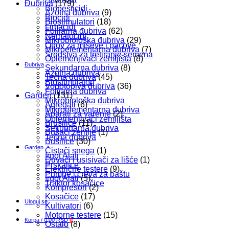
Đubriva
(179)
Biopesticidi
Azotna đubriva
(9)
Biocidi
Biostimulatori
(18)
Limacidi
Folijarna đubriva
(62)
Nematocidi
Mikrobiološka đubriva
(29)
Otrov za miševe i pacove
Mikroelementarna đubriva
(7)
Sredstva za tretiranje semena
Oplemenjivači zemljišta
(8)
Đubriva
Sekundarna đubriva
(8)
Azotna đubriva
Tečna đubriva
(45)
Biostimulatori
Vodotopiva đubriva
(36)
Folijarna đubriva
Garden
(131)
Mikrobiološka đubriva
Agregati
(6)
Mikroelementarna đubriva
Aparati za varenje
(2)
Oplemenjivači zemljišta
Brusilice
(11)
Sekundarna đubriva
Bušači zemlje
(1)
Tečna đubriva
Bušilice
(30)
Garden
Čistači snega
(1)
Irgot Alati
Duvači i usisivači za lišće
(1)
Prskalice
Električne testere
(9)
Pumpe i creva za baštu
Irgot Alati
(5)
Traktor kosačice
Kompresori
(2)
Kosačice
(17)
Uloguj se
Kultivatori
(6)
Motorne testere
(15)
Korpa /
0,00
RSD
0
Ostalo
(8)