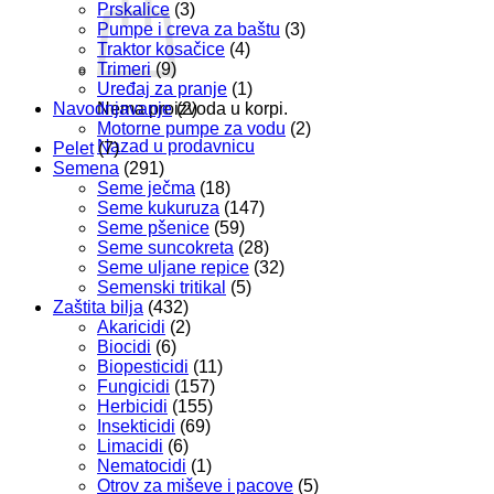
Prskalice
(3)
Pumpe i creva za baštu
(3)
Traktor kosačice
(4)
Trimeri
(9)
Uređaj za pranje
(1)
Navodnjavanje
(2)
Nema proizvoda u korpi.
Motorne pumpe za vodu
(2)
Nazad u prodavnicu
Pelet
(7)
Semena
(291)
Seme ječma
(18)
Seme kukuruza
(147)
Seme pšenice
(59)
Seme suncokreta
(28)
Seme uljane repice
(32)
Semenski tritikal
(5)
Zaštita bilja
(432)
Akaricidi
(2)
Biocidi
(6)
Biopesticidi
(11)
Fungicidi
(157)
Herbicidi
(155)
Insekticidi
(69)
Limacidi
(6)
Nematocidi
(1)
Otrov za miševe i pacove
(5)