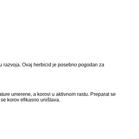
azu razvoja. Ovaj herbicid je posebno pogodan za
ure umerene, a korovi u aktivnom rastu. Preparat se
e se korov efikasno uništava.