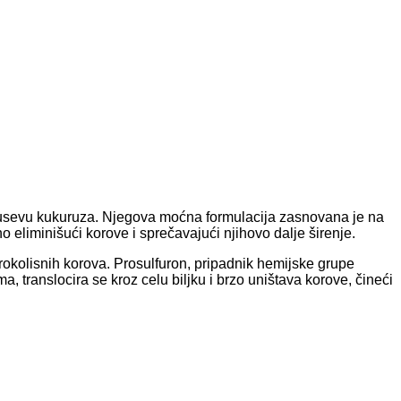
u usevu kukuruza. Njegova moćna formulacija zasnovana je na
eliminišući korove i sprečavajući njihovo dalje širenje.
okolisnih korova. Prosulfuron, pripadnik hemijske grupe
a, translocira se kroz celu biljku i brzo uništava korove, čineći