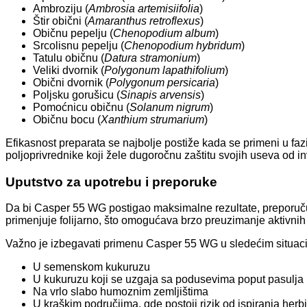
Ambroziju (
Ambrosia artemisiifolia
)
Štir obični (
Amaranthus retroflexus
)
Običnu pepelju (
Chenopodium album
)
Srcolisnu pepelju (
Chenopodium hybridum
)
Tatulu običnu (
Datura stramonium
)
Veliki dvornik (
Polygonum lapathifolium
)
Obični dvornik (
Polygonum persicaria
)
Poljsku gorušicu (
Sinapis arvensis
)
Pomoćnicu običnu (
Solanum nigrum
)
Običnu bocu (
Xanthium strumarium
)
Efikasnost preparata se najbolje postiže kada se primeni u faz
poljoprivrednike koji žele dugoročnu zaštitu svojih useva od in
Uputstvo za upotrebu i preporuke
Da bi Casper 55 WG postigao maksimalne rezultate, preporuču
primenjuje folijarno, što omogućava brzo preuzimanje aktivnih m
Važno je izbegavati primenu Casper 55 WG u sledećim situac
U semenskom kukuruzu
U kukuruzu koji se uzgaja sa podusevima poput pasulja
Na vrlo slabo humoznim zemljištima
U kraškim područjima, gde postoji rizik od ispiranja herb