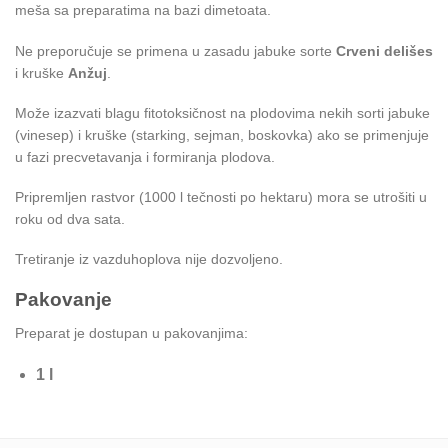
meša sa preparatima na bazi dimetoata.
Ne preporučuje se primena u zasadu jabuke sorte
Crveni delišes
i kruške
Anžuj
.
Može izazvati blagu fitotoksičnost na plodovima nekih sorti jabuke
(vinesep) i kruške (starking, sejman, boskovka) ako se primenjuje
u fazi precvetavanja i formiranja plodova.
Pripremljen rastvor (1000 l tečnosti po hektaru) mora se utrošiti u
roku od dva sata.
Tretiranje iz vazduhoplova nije dozvoljeno.
Pakovanje
Preparat je dostupan u pakovanjima:
1 l