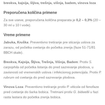
breskva, kajsija, šljiva, trešnja, višnja, badem, vinova loza
Preporučena količina primene
Za sve useve, preporučena količina preparata je
0,2 – 0,3%
(20 –
30 ml u 10 l vode).
Vreme primene
Jabuka, Kruška
: Preventivno tretiranje pre sticanja uslova za
zarazu, od početka cvetanja do početka zrenja (faze 51-71/81
BBCH skale).
Breskva, Kajsija, Šljiva, Trešnja, Višnja, Badem
: Protiv
S.
carpophila
od početka listanja do pred sazrevanje plodova, u
zavisnosti od vremenskih uslova i infekcionog potencijala. Protiv
P.
rubrum
od cvetanja do pred sazrevanje plodova.
Vinova Loza
: Preventivno tretiranje protiv
P. viticola
od fenofaze
pred cvetanje do šarka bobica. Tretmani protiv
G. bidwellii
u fazi
rasta lastara do početka zrenja bobica.