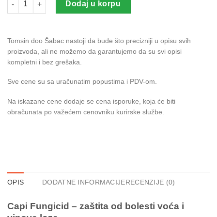
Dodaj u korpu
Tomsin doo Šabac nastoji da bude što precizniji u opisu svih
proizvoda, ali ne možemo da garantujemo da su svi opisi
kompletni i bez grešaka.
Sve cene su sa uračunatim popustima i PDV-om.
Na iskazane cene dodaje se cena isporuke, koja će biti
obračunata po važećem cenovniku kurirske službe.
OPIS
DODATNE INFORMACIJE
RECENZIJE (0)
Capi Fungicid – zaštita od bolesti voća i