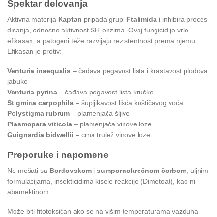
Spektar delovanja
Aktivna materija
Kaptan
pripada grupi
Ftalimida
i inhibira proces
disanja, odnosno aktivnost SH-enzima. Ovaj fungicid je vrlo
efikasan, a patogeni teže razvijaju rezistentnost prema njemu.
Efikasan je protiv:
Venturia inaequalis
– čađava pegavost lista i krastavost plodova
jabuke
Venturia pyrina
– čađava pegavost lista kruške
Stigmina carpophila
– šupljikavost lišća koštičavog voća
Polystigma rubrum
– plamenjača šljive
Plasmopara viticola
– plamenjača vinove loze
Guignardia bidwellii
– crna trulež vinove loze
Preporuke i napomene
Ne mešati sa
Bordovskom
i
sumpornokrečnom čorbom
, uljnim
formulacijama, insekticidima kisele reakcije (Dimetoat), kao ni
abamektinom.
Može biti fitotoksičan ako se na višim temperaturama vazduha