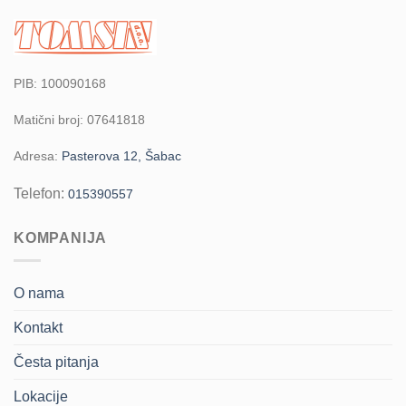
PIB: 100090168
Matični broj: 07641818
Adresa:
Pasterova 12, Šabac
Telefon:
015390557
KOMPANIJA
O nama
Kontakt
Česta pitanja
Lokacije