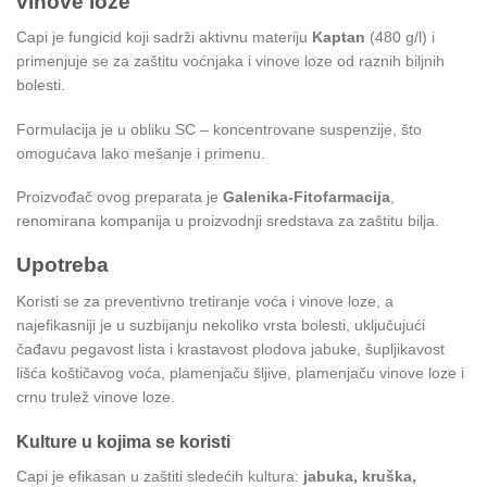
vinove loze
Capi je fungicid koji sadrži aktivnu materiju
Kaptan
(480 g/l) i
primenjuje se za zaštitu voćnjaka i vinove loze od raznih biljnih
bolesti.
Formulacija je u obliku SC – koncentrovane suspenzije, što
omogućava lako mešanje i primenu.
Proizvođač ovog preparata je
Galenika-Fitofarmacija
,
renomirana kompanija u proizvodnji sredstava za zaštitu bilja.
Upotreba
Koristi se za preventivno tretiranje voća i vinove loze, a
najefikasniji je u suzbijanju nekoliko vrsta bolesti, uključujući
čađavu pegavost lista i krastavost plodova jabuke, šupljikavost
lišća koštičavog voća, plamenjaču šljive, plamenjaču vinove loze i
crnu trulež vinove loze.
Kulture u kojima se koristi
Capi je efikasan u zaštiti sledećih kultura:
jabuka, kruška,