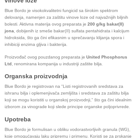
vinove loze
Blue Bordo je visokokvalitetni fungicid sa širokim spektrom
delovanja, namenjen za zaštitu vinove loze od najvažnijih biljnih
bolesti. Aktivna materija ovog preparata je
200 g/kg bakar(II)
jona
, dobijenih iz smeše bakar(II) sulfata pentahidrata i kalcijum
hidroksida, što ga čini efikasnim u sprečavanju klijanja spora i
inhibiciji enzima gljiva i bakterija.
Proizvođač ovog pouzdanog preparata je
United Phosphorus
Ltd
, renomirana kompanija u industriji zaštite bilja.
Organska proizvodnja
Blue Bordo je registrovan na “Listi registrovanih sredstava za
ishranu bilja i oplemenjivača zemljišta i sredstava za zaštitu bilja
koji se mogu koristiti u organskoj proizvodnji,” što ga čini idealnim
izborom za vinograde koji slede principe organske poljoprivrede.
Upotreba
Blue Bordo je formulisan u obliku vodorastvorljivih granula (WG),
koje omogućavaju laku pripremu i primenu. Koristi se za prskanje