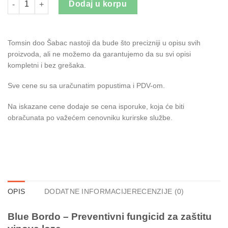
Dodaj u korpu
Tomsin doo Šabac nastoji da bude što precizniji u opisu svih
proizvoda, ali ne možemo da garantujemo da su svi opisi
kompletni i bez grešaka.
Sve cene su sa uračunatim popustima i PDV-om.
Na iskazane cene dodaje se cena isporuke, koja će biti
obračunata po važećem cenovniku kurirske službe.
OPIS
DODATNE INFORMACIJE
RECENZIJE (0)
Blue Bordo – Preventivni fungicid za zaštitu