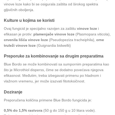
vinove loze kako bi se osigurala zaštita od širokog spektra
gljivičnih oboljenja.
Kulture u kojima se koristi
Ovaj fungicid je specijalno razvijen za zaštitu
vinove loze
i
efikasan je protiv:
plamenjače vinove loze
(Plasmopara viticola),
crvenila lišća vinove loze
(Pseudopeziza tracheiphila),
crne
truleži vinove loze
(Guignardia bidwellii)
Preporuke za kombinovanje sa drugim preparatima
Blue Bordo se može kombinovati sa sumpornim preparatima kao
što je Microthiol disperss, čime se dodatno povećava njegova
efikasnost. Međutim, treba izbegavati primenu po hladnom i
vlažnom vremenu, jer može izazvati fitotoksičnost.
Doziranje
Preporučena količina primene Blue Bordo fungicida je:
0,5% do 1,5% rastvora
(50 g do 150 g u 10 litara vode).