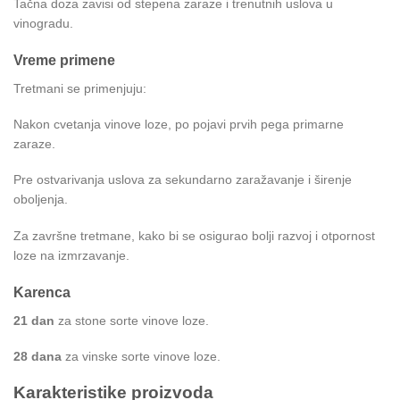
Tačna doza zavisi od stepena zaraze i trenutnih uslova u
vinogradu.
Vreme primene
Tretmani se primenjuju:
Nakon cvetanja vinove loze, po pojavi prvih pega primarne
zaraze.
Pre ostvarivanja uslova za sekundarno zaražavanje i širenje
oboljenja.
Za završne tretmane, kako bi se osigurao bolji razvoj i otpornost
loze na izmrzavanje.
Karenca
21 dan
za stone sorte vinove loze.
28 dana
za vinske sorte vinove loze.
Karakteristike proizvoda