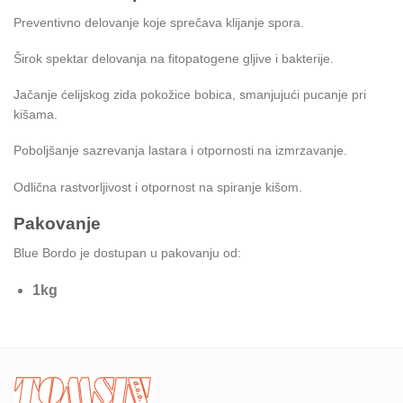
Preventivno delovanje koje sprečava klijanje spora.
Širok spektar delovanja na fitopatogene gljive i bakterije.
Jačanje ćelijskog zida pokožice bobica, smanjujući pucanje pri
kišama.
Poboljšanje sazrevanja lastara i otpornosti na izmrzavanje.
Odlična rastvorljivost i otpornost na spiranje kišom.
Pakovanje
Blue Bordo je dostupan u pakovanju od:
1kg