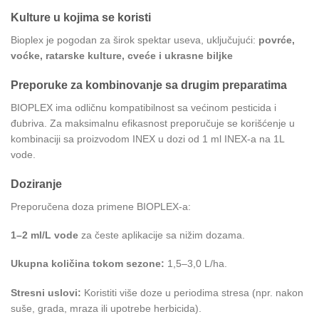
Kulture u kojima se koristi
Bioplex je pogodan za širok spektar useva, uključujući:
povrće,
voćke, ratarske kulture, cveće i ukrasne biljke
Preporuke za kombinovanje sa drugim preparatima
BIOPLEX ima odličnu kompatibilnost sa većinom pesticida i
đubriva. Za maksimalnu efikasnost preporučuje se korišćenje u
kombinaciji sa proizvodom INEX u dozi od 1 ml INEX-a na 1L
vode.
Doziranje
Preporučena doza primene BIOPLEX-a:
1–2 ml/L vode
za česte aplikacije sa nižim dozama.
Ukupna količina tokom sezone:
1,5–3,0 L/ha.
Stresni uslovi:
Koristiti više doze u periodima stresa (npr. nakon
suše, grada, mraza ili upotrebe herbicida).