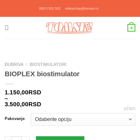
Прескочи
060 0 501 502
onlineshop@tomsin.rs
на
садржај
0
ĐUBRIVA
/
BIOSTIMULATORI
BIOPLEX biostimulator
1.150,00
RSD
–
3.500,00
RSD
OČISTI
Pakovanje
BIOPLEX biostimulator količina