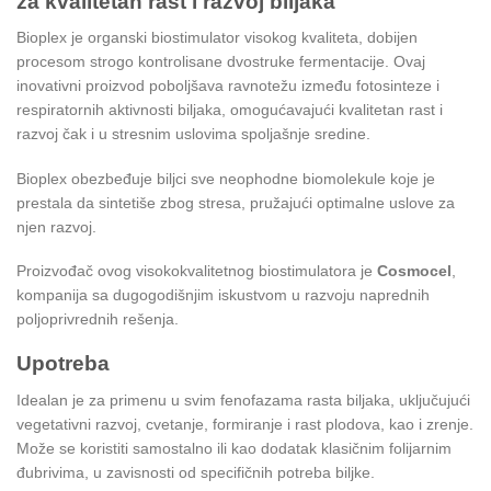
za kvalitetan rast i razvoj biljaka
Bioplex je organski biostimulator visokog kvaliteta, dobijen
procesom strogo kontrolisane dvostruke fermentacije. Ovaj
inovativni proizvod poboljšava ravnotežu između fotosinteze i
respiratornih aktivnosti biljaka, omogućavajući kvalitetan rast i
razvoj čak i u stresnim uslovima spoljašnje sredine.
Bioplex obezbeđuje biljci sve neophodne biomolekule koje je
prestala da sintetiše zbog stresa, pružajući optimalne uslove za
njen razvoj.
Proizvođač ovog visokokvalitetnog biostimulatora je
Cosmocel
,
kompanija sa dugogodišnjim iskustvom u razvoju naprednih
poljoprivrednih rešenja.
Upotreba
Idealan je za primenu u svim fenofazama rasta biljaka, uključujući
vegetativni razvoj, cvetanje, formiranje i rast plodova, kao i zrenje.
Može se koristiti samostalno ili kao dodatak klasičnim folijarnim
đubrivima, u zavisnosti od specifičnih potreba biljke.