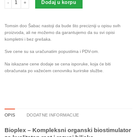
Dodaj u korpu
Tomsin doo Šabac nastoji da bude što precizniji u opisu svih
proizvoda, ali ne možemo da garantujemo da su svi opisi
kompletni i bez grešaka.
Sve cene su sa uračunatim popustima i PDV-om.
Na iskazane cene dodaje se cena isporuke, koja će biti
obračunata po važećem cenovniku kurirske službe.
OPIS
DODATNE INFORMACIJE
Bioplex – Kompleksni organski biostimulator