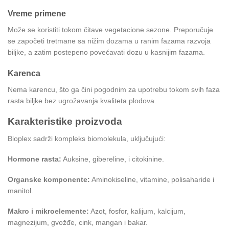
Vreme primene
Može se koristiti tokom čitave vegetacione sezone. Preporučuje
se započeti tretmane sa nižim dozama u ranim fazama razvoja
biljke, a zatim postepeno povećavati dozu u kasnijim fazama.
Karenca
Nema karencu, što ga čini pogodnim za upotrebu tokom svih faza
rasta biljke bez ugrožavanja kvaliteta plodova.
Karakteristike proizvoda
Bioplex sadrži kompleks biomolekula, uključujući:
Hormone rasta:
Auksine, gibereline, i citokinine.
Organske komponente:
Aminokiseline, vitamine, polisaharide i
manitol.
Makro i mikroelemente:
Azot, fosfor, kalijum, kalcijum,
magnezijum, gvožđe, cink, mangan i bakar.