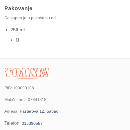
Pakovanje
Dostupan je u pakovanju od:
250 ml
1l
PIB: 100090168
Matični broj: 07641818
Adresa:
Pasterova 12, Šabac
Telefon:
015390557