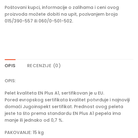
Poštovani kupci, informacije o zalihama i ceni ovog
proizvoda možete dobiti na upit, pozivanjem broja
015/390-557 ili 060/0-501-502.
OPIS
RECENZIJE (0)
OPIS:
Pelet kvaliteta EN Plus A1, sertifikovan je u EU.
Pored evropskog sertifikata kvalitet potvrđuje i najnoviji
domaći Jugoinspekt sertifikat. Prednost ovog peleta
jeste ta što prema standardu EN Plus A1 pepela ima
manje ili jednako od 0,7 %.
PAKOVANJE: 15 kg