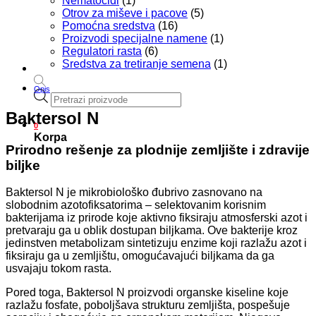
Nematocidi
(1)
Otrov za miševe i pacove
(5)
Pomoćna sredstva
(16)
Proizvodi specijalne namene
(1)
Regulatori rasta
(6)
Sredstva za tretiranje semena
(1)
Opis
Products
search
Baktersol N
0
Korpa
Prirodno rešenje za plodnije zemljište i zdravije
biljke
Baktersol N je mikrobiološko đubrivo zasnovano na
slobodnim azotofiksatorima – selektovanim korisnim
bakterijama iz prirode koje aktivno fiksiraju atmosferski azot i
pretvaraju ga u oblik dostupan biljkama. Ove bakterije kroz
jedinstven metabolizam sintetizuju enzime koji razlažu azot i
fiksiraju ga u zemljištu, omogućavajući biljkama da ga
usvajaju tokom rasta.
Pored toga, Baktersol N proizvodi organske kiseline koje
razlažu fosfate, poboljšava strukturu zemljišta, pospešuje