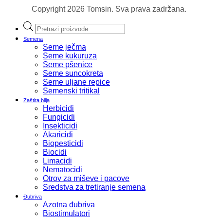
Copyright 2026 Tomsin. Sva prava zadržana.
Products
search
Semena
Seme ječma
Seme kukuruza
Seme pšenice
Seme suncokreta
Seme uljane repice
Semenski tritikal
Zaštita bilja
Herbicidi
Fungicidi
Insekticidi
Akaricidi
Biopesticidi
Biocidi
Limacidi
Nematocidi
Otrov za miševe i pacove
Sredstva za tretiranje semena
Đubriva
Azotna đubriva
Biostimulatori