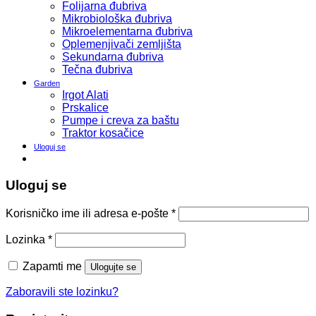
Folijarna đubriva
Mikrobiološka đubriva
Mikroelementarna đubriva
Oplemenjivači zemljišta
Sekundarna đubriva
Tečna đubriva
Garden
Irgot Alati
Prskalice
Pumpe i creva za baštu
Traktor kosačice
Uloguj se
Uloguj se
Korisničko ime ili adresa e-pošte
*
Lozinka
*
Zapamti me
Ulogujte se
Zaboravili ste lozinku?