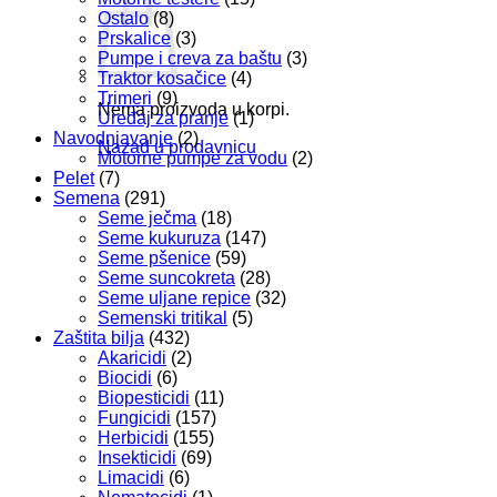
Ostalo
(8)
Prskalice
(3)
Pumpe i creva za baštu
(3)
Traktor kosačice
(4)
Trimeri
(9)
Nema proizvoda u korpi.
Uređaj za pranje
(1)
Navodnjavanje
(2)
Nazad u prodavnicu
Motorne pumpe za vodu
(2)
Pelet
(7)
Semena
(291)
Seme ječma
(18)
Seme kukuruza
(147)
Seme pšenice
(59)
Seme suncokreta
(28)
Seme uljane repice
(32)
Semenski tritikal
(5)
Zaštita bilja
(432)
Akaricidi
(2)
Biocidi
(6)
Biopesticidi
(11)
Fungicidi
(157)
Herbicidi
(155)
Insekticidi
(69)
Limacidi
(6)