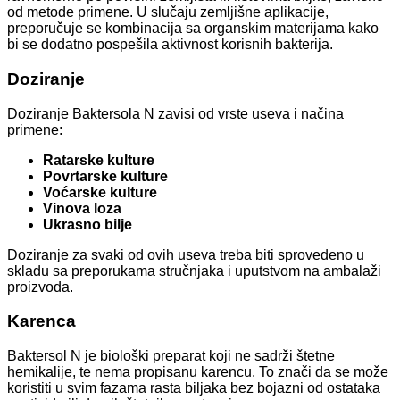
od metode primene. U slučaju zemljišne aplikacije,
preporučuje se kombinacija sa organskim materijama kako
bi se dodatno pospešila aktivnost korisnih bakterija.
Doziranje
Doziranje Baktersola N zavisi od vrste useva i načina
primene:
Ratarske kulture
Povrtarske kulture
Voćarske kulture
Vinova loza
Ukrasno bilje
Doziranje za svaki od ovih useva treba biti sprovedeno u
skladu sa preporukama stručnjaka i uputstvom na ambalaži
proizvoda.
Karenca
Baktersol N je biološki preparat koji ne sadrži štetne
hemikalije, te nema propisanu karencu. To znači da se može
koristiti u svim fazama rasta biljaka bez bojazni od ostataka