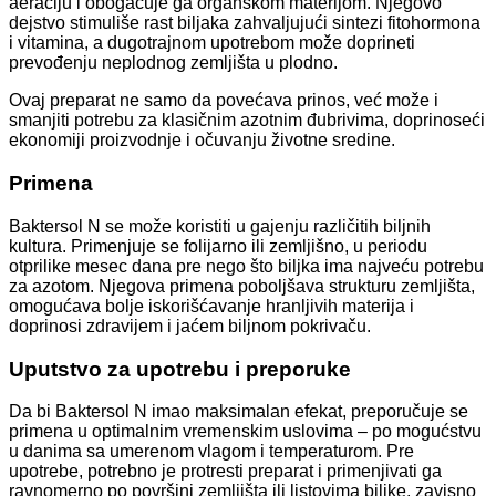
aeraciju i obogaćuje ga organskom materijom. Njegovo
dejstvo stimuliše rast biljaka zahvaljujući sintezi fitohormona
i vitamina, a dugotrajnom upotrebom može doprineti
prevođenju neplodnog zemljišta u plodno.
Ovaj preparat ne samo da povećava prinos, već može i
smanjiti potrebu za klasičnim azotnim đubrivima, doprinoseći
ekonomiji proizvodnje i očuvanju životne sredine.
Primena
Baktersol N se može koristiti u gajenju različitih biljnih
kultura. Primenjuje se folijarno ili zemljišno, u periodu
otprilike mesec dana pre nego što biljka ima najveću potrebu
za azotom. Njegova primena poboljšava strukturu zemljišta,
omogućava bolje iskorišćavanje hranljivih materija i
doprinosi zdravijem i jaćem biljnom pokrivaču.
Uputstvo za upotrebu i preporuke
Da bi Baktersol N imao maksimalan efekat, preporučuje se
primena u optimalnim vremenskim uslovima – po mogućstvu
u danima sa umerenom vlagom i temperaturom. Pre
upotrebe, potrebno je protresti preparat i primenjivati ga
ravnomerno po površini zemljišta ili listovima biljke, zavisno