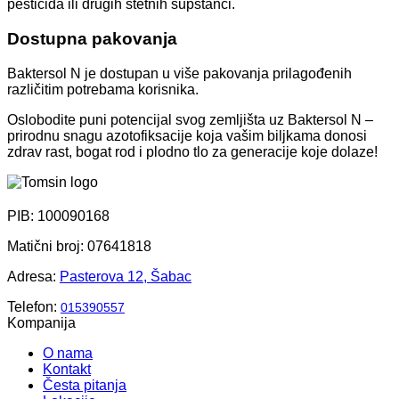
pesticida ili drugih štetnih supstanci.
Dostupna pakovanja
Baktersol N je dostupan u više pakovanja prilagođenih
različitim potrebama korisnika.
Oslobodite puni potencijal svog zemljišta uz Baktersol N –
prirodnu snagu azotofiksacije koja vašim biljkama donosi
zdrav rast, bogat rod i plodno tlo za generacije koje dolaze!
PIB: 100090168
Matični broj: 07641818
Adresa:
Pasterova 12, Šabac
Telefon:
015390557
Kompanija
O nama
Kontakt
Česta pitanja