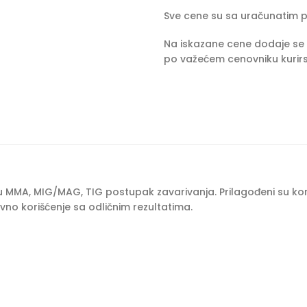
Sve cene su sa uračunatim 
Na iskazane cene dodaje se 
po važećem cenovniku kurirs
uju MMA, MIG/MAG, TIG postupak zavarivanja. Prilagođeni su ko
no korišćenje sa odličnim rezultatima.