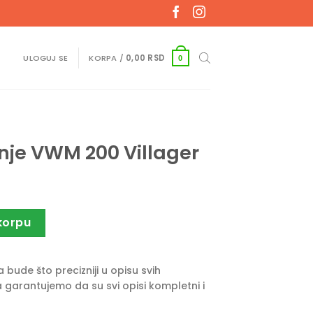
ULOGUJ SE
KORPA /
0,00
RSD
0
E
nje VWM 200 Villager
illager količina
korpu
bude što precizniji u opisu svih
 garantujemo da su svi opisi kompletni i