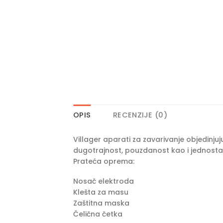
OPIS
RECENZIJE (0)
Villager aparati za zavarivanje objedinj
dugotrajnost, pouzdanost kao i jednostav
Prateća oprema:
Nosač elektroda
Klešta za masu
Zaštitna maska
Čelična četka