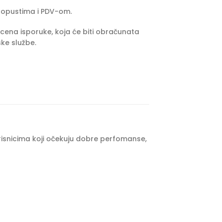
popustima i PDV-om.
cena isporuke, koja će biti obračunata
ke službe.
risnicima koji očekuju dobre perfomanse,