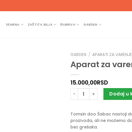
SEMENA
ZAŠTITA BILJA
ĐUBRIVA
GARDEN
GARDEN
/
APARATI ZA VARENJ
Aparat za vare
15.000,00
RSD
Aparat za varenje VWM 200 V
Dodaj u 
Tomsin doo Šabac nastoji da 
proizvoda, ali ne možemo da
bez grešaka.