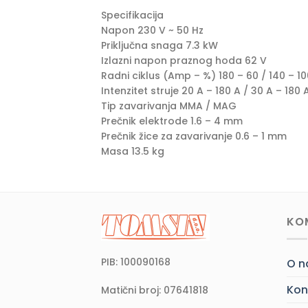
Specifikacija
Napon 230 V ~ 50 Hz
Priključna snaga 7.3 kW
Izlazni napon praznog hoda 62 V
Radni ciklus (Amp – %) 180 – 60 / 140 – 10
Intenzitet struje 20 A – 180 A / 30 A – 180 
Tip zavarivanja MMA / MAG
Prečnik elektrode 1.6 – 4 mm
Prečnik žice za zavarivanje 0.6 – 1 mm
Masa 13.5 kg
KO
PIB: 100090168
O 
Kon
Matični broj: 07641818