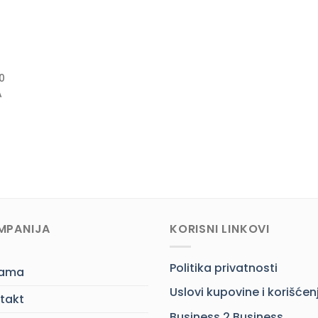
0
A
MPANIJA
KORISNI LINKOVI
Politika privatnosti
nama
Uslovi kupovine i korišćen
takt
Business 2 Business