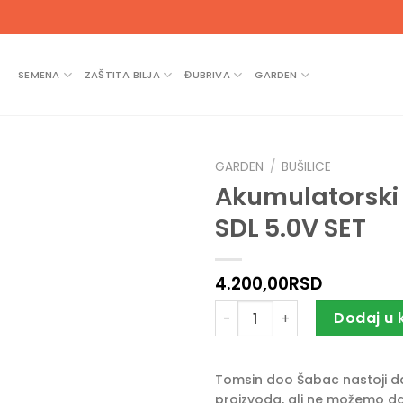
SEMENA
ZAŠTITA BILJA
ĐUBRIVA
GARDEN
GARDEN
/
BUŠILICE
Akumulatorski 
SDL 5.0V SET
4.200,00
RSD
Akumulatorski odvijač Villag
Dodaj u 
Tomsin doo Šabac nastoji da 
proizvoda, ali ne možemo da