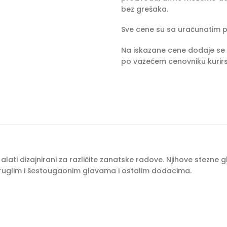
bez grešaka.
Sve cene su sa uračunatim 
Na iskazane cene dodaje se 
po važećem cenovniku kurirs
i alati dizajnirani za različite zanatske radove. Njihove stezne
okruglim i šestougaonim glavama i ostalim dodacima.