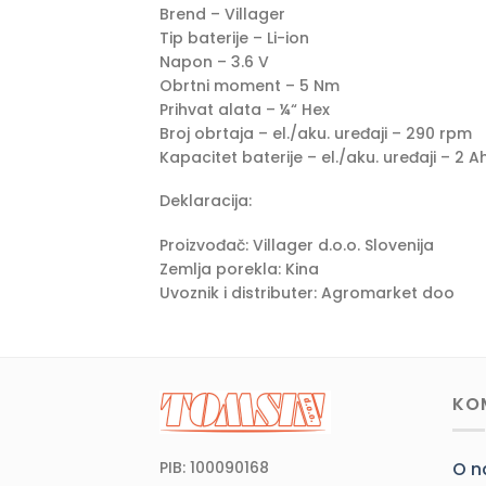
Brend – Villager
Tip baterije – Li-ion
Napon – 3.6 V
Obrtni moment – 5 Nm
Prihvat alata – ¼“ Hex
Broj obrtaja – el./aku. uređaji – 290 rpm
Kapacitet baterije – el./aku. uređaji – 2 A
Deklaracija:
Proizvođač: Villager d.o.o. Slovenija
Zemlja porekla: Kina
Uvoznik i distributer: Agromarket doo
KO
PIB: 100090168
O 