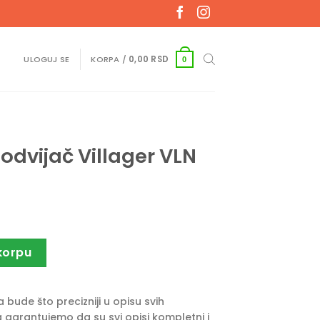
ULOGUJ SE
KORPA /
0,00
RSD
0
odvijač Villager VLN
er VLN SDL 5.0V SET količina
korpu
bude što precizniji u opisu svih
 garantujemo da su svi opisi kompletni i