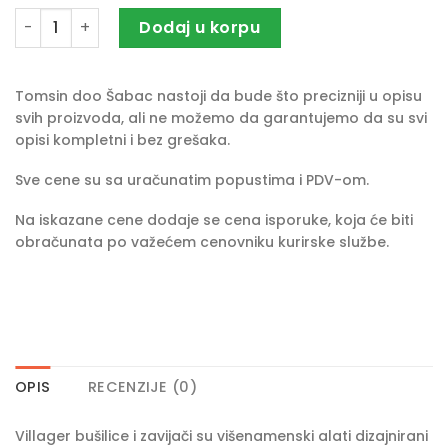
Akumulatorski odvijač Villager VLN SDL 4.0V set količina
Dodaj u korpu
Tomsin doo Šabac nastoji da bude što precizniji u opisu
svih proizvoda, ali ne možemo da garantujemo da su svi
opisi kompletni i bez grešaka.
Sve cene su sa uračunatim popustima i PDV-om.
Na iskazane cene dodaje se cena isporuke, koja će biti
obračunata po važećem cenovniku kurirske službe.
OPIS
RECENZIJE (0)
Villager bušilice i zavijači su višenamenski alati dizajnirani