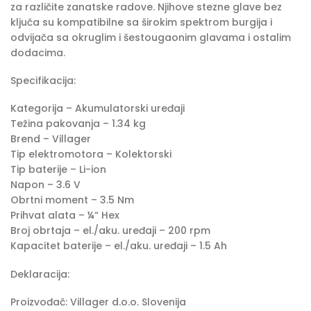
za različite zanatske radove. Njihove stezne glave bez
ključa su kompatibilne sa širokim spektrom burgija i
odvijača sa okruglim i šestougaonim glavama i ostalim
dodacima.
Specifikacija:
Kategorija – Akumulatorski uređaji
Težina pakovanja – 1.34 kg
Brend – Villager
Tip elektromotora – Kolektorski
Tip baterije – Li-ion
Napon – 3.6 V
Obrtni moment – 3.5 Nm
Prihvat alata – ¼“ Hex
Broj obrtaja – el./aku. uređaji – 200 rpm
Kapacitet baterije – el./aku. uređaji – 1.5 Ah
Deklaracija:
Proizvođač: Villager d.o.o. Slovenija