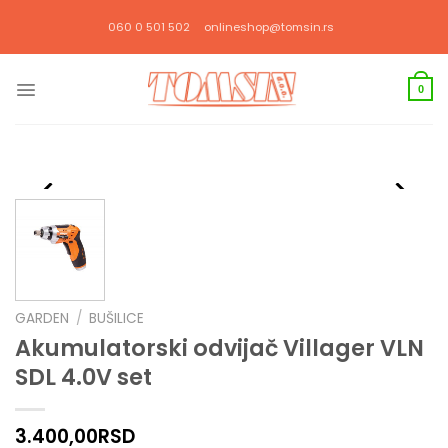
Прескочи
060 0 501 502
onlineshop@tomsin.rs
на
садржај
0
GARDEN
/
BUŠILICE
Akumulatorski odvijač Villager VLN
SDL 4.0V set
3.400,00
RSD