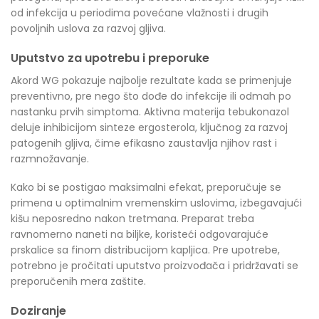
od infekcija u periodima povećane vlažnosti i drugih
povoljnih uslova za razvoj gljiva.
Uputstvo za upotrebu i preporuke
Akord WG pokazuje najbolje rezultate kada se primenjuje
preventivno, pre nego što dođe do infekcije ili odmah po
nastanku prvih simptoma. Aktivna materija tebukonazol
deluje inhibicijom sinteze ergosterola, ključnog za razvoj
patogenih gljiva, čime efikasno zaustavlja njihov rast i
razmnožavanje.
Kako bi se postigao maksimalni efekat, preporučuje se
primena u optimalnim vremenskim uslovima, izbegavajući
kišu neposredno nakon tretmana. Preparat treba
ravnomerno naneti na biljke, koristeći odgovarajuće
prskalice sa finom distribucijom kapljica. Pre upotrebe,
potrebno je pročitati uputstvo proizvođača i pridržavati se
preporučenih mera zaštite.
Doziranje