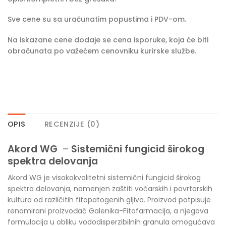
Sve cene su sa uračunatim popustima i PDV-om.
Na iskazane cene dodaje se cena isporuke, koja će biti
obračunata po važećem cenovniku kurirske službe.
OPIS
RECENZIJE (0)
Akord WG
–
Sistemični fungicid širokog
spektra delovanja
Akord WG je visokokvalitetni sistemični fungicid širokog
spektra delovanja, namenjen zaštiti voćarskih i povrtarskih
kultura od različitih fitopatogenih gljiva. Proizvod potpisuje
renomirani proizvođač Galenika-Fitofarmacija, a njegova
formulacija u obliku vododisperzibilnih granula omogućava