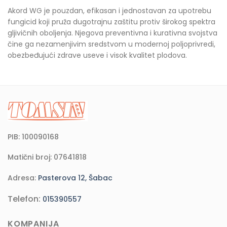
Akord WG je pouzdan, efikasan i jednostavan za upotrebu
fungicid koji pruža dugotrajnu zaštitu protiv širokog spektra
gljivičnih oboljenja. Njegova preventivna i kurativna svojstva
čine ga nezamenjivim sredstvom u modernoj poljoprivredi,
obezbeđujući zdrave useve i visok kvalitet plodova.
PIB: 100090168
Matični broj: 07641818
Adresa:
Pasterova 12, Šabac
Telefon:
015390557
KOMPANIJA