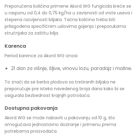
Preporučena količina primene Akord WG fungicida kreće se
u rasponu od 0,4 do 0,75 kg/ha u zavisnosti od vrste useva i
stepena razvijenosti biljaka. Tačna količina treba biti
prilagođena specifičnim uslovima gajenja i preporukama
stručnjaka za zaštitu bilja.
Karenca
Period karence za Akord WG iznosi:
21 dan za višnje, šljive, vinovu lozu, paradajz i maline.
To znači da se berba plodova sa tretiranih biljaka ne
preporučuje pre isteka navedenog broja dana kako bi se
osigurala bezbednost krajnjih potrošača.
Dostupna pakovanja
Akord WG se može nabaviti u pakovanju od 10 g, što
omogućava jednostavno doziranje i primenu prema
potrebama proizvođača.