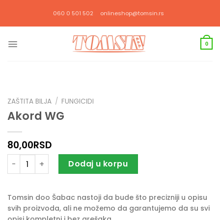
Прескочи
060 0 501 502
onlineshop@tomsin.rs
на
садржај
0
ZAŠTITA BILJA
/
FUNGICIDI
Akord WG
80,00
RSD
Akord WG količina
Dodaj u korpu
Tomsin doo Šabac nastoji da bude što precizniji u opisu
svih proizvoda, ali ne možemo da garantujemo da su svi
opisi kompletni i bez grešaka.