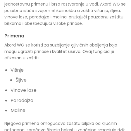
jednostavnu primenu i brzo rastvaranje u vodi. Akord WG se
posebno ističe svojom efikasnošću u zaštiti višanja, šljiva,
vinove loze, paradajza i malina, pružajući pouzdanu zaštitu
biljkama i obezbeđujući visoke prinose.
Primena
Akord WG se koristi za suzbijanje gljivičnih oboljenja koja
mogu ugroziti prinose i kvalitet useva. Ovaj fungicid je
efikasan u zaštiti:
Višnje
Šljive
Vinove loze
Paradajza
Maline
Njegova primena omogućava zaštitu biljaka od ključnih
patogena, sprečava širenje bolesti i značajno smanjuje rizik