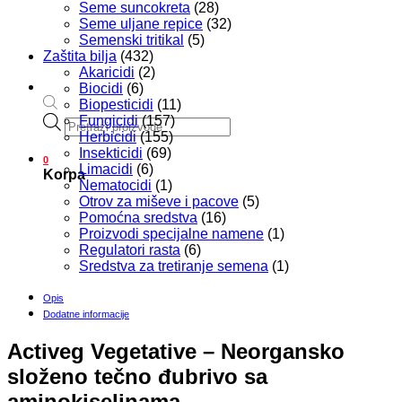
Seme suncokreta
(28)
Seme uljane repice
(32)
Semenski tritikal
(5)
Zaštita bilja
(432)
Akaricidi
(2)
Biocidi
(6)
Biopesticidi
(11)
Products
Fungicidi
(157)
search
Herbicidi
(155)
Insekticidi
(69)
0
Limacidi
(6)
Korpa
Nematocidi
(1)
Otrov za miševe i pacove
(5)
Pomoćna sredstva
(16)
Proizvodi specijalne namene
(1)
Regulatori rasta
(6)
Sredstva za tretiranje semena
(1)
Opis
Dodatne informacije
Activeg Vegetative –
Neorgansko
složeno tečno đubrivo sa
aminokiselinama