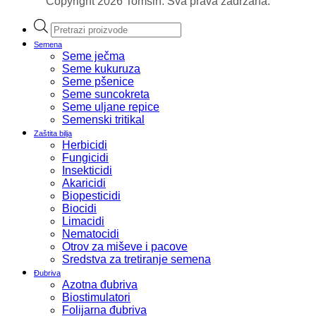
Copyright 2026 Tomsin. Sva prava zadržana.
Products
search
Semena
Seme ječma
Seme kukuruza
Seme pšenice
Seme suncokreta
Seme uljane repice
Semenski tritikal
Zaštita bilja
Herbicidi
Fungicidi
Insekticidi
Akaricidi
Biopesticidi
Biocidi
Limacidi
Nematocidi
Otrov za miševe i pacove
Sredstva za tretiranje semena
Đubriva
Azotna đubriva
Biostimulatori
Folijarna đubriva