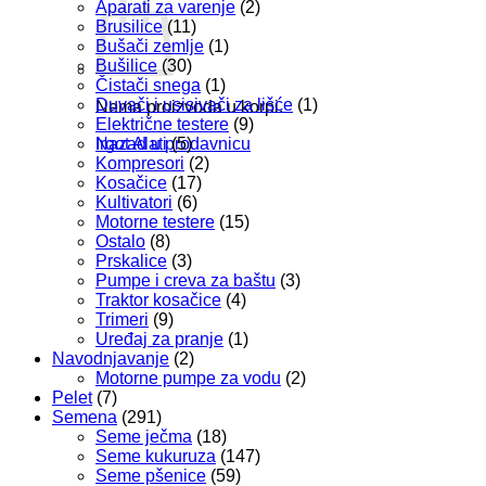
Aparati za varenje
(2)
Brusilice
(11)
Bušači zemlje
(1)
Bušilice
(30)
Čistači snega
(1)
Duvači i usisivači za lišće
(1)
Nema proizvoda u korpi.
Električne testere
(9)
Irgot Alati
(5)
Nazad u prodavnicu
Kompresori
(2)
Kosačice
(17)
Kultivatori
(6)
Motorne testere
(15)
Ostalo
(8)
Prskalice
(3)
Pumpe i creva za baštu
(3)
Traktor kosačice
(4)
Trimeri
(9)
Uređaj za pranje
(1)
Navodnjavanje
(2)
Motorne pumpe za vodu
(2)
Pelet
(7)
Semena
(291)
Seme ječma
(18)
Seme kukuruza
(147)
Seme pšenice
(59)