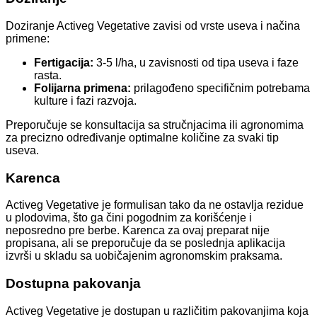
Doziranje Activeg Vegetative zavisi od vrste useva i načina
primene:
Fertigacija:
3-5 l/ha, u zavisnosti od tipa useva i faze
rasta.
Folijarna primena:
prilagođeno specifičnim potrebama
kulture i fazi razvoja.
Preporučuje se konsultacija sa stručnjacima ili agronomima
za precizno određivanje optimalne količine za svaki tip
useva.
Karenca
Activeg Vegetative je formulisan tako da ne ostavlja rezidue
u plodovima, što ga čini pogodnim za korišćenje i
neposredno pre berbe. Karenca za ovaj preparat nije
propisana, ali se preporučuje da se poslednja aplikacija
izvrši u skladu sa uobičajenim agronomskim praksama.
Dostupna pakovanja
Activeg Vegetative je dostupan u različitim pakovanjima koja