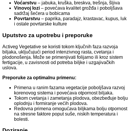
Voćarstvu
– jabuka, kruška, breskva, trešnja, šljiva
Vinovoj lozi
– povećava kvalitet grožđa i poboljšava
sadržaj šećera u bobicama
Povrtarstvu
– paprika, paradajz, krastavac, kupus, luk
i ostale povrtarske kulture
Uputstvo za upotrebu i preporuke
Activeg Vegetative se koristi tokom ključnih faza razvoja
biljaka, uključujući period intenzivnog rasta, cvetanja i
plodonošenja. Može se primenjivati folijarno ili kroz sistem
fertigacije, u zavisnosti od potreba biljke i uzgajivačkih
uslova.
Preporuke za optimalnu primenu:
Primena u ranim fazama vegetacije poboljšava razvoj
korenovog sistema i povećava otpornost biljaka.
Tokom cvetanja i zametanja plodova, obezbeđuje bolju
oplodnju i formiranje većih plodova.
Redovna primena omogućava biljkama bolju otpornost
na stresne faktore poput suše, niskih temperatura i
bolesti.
Doziranje