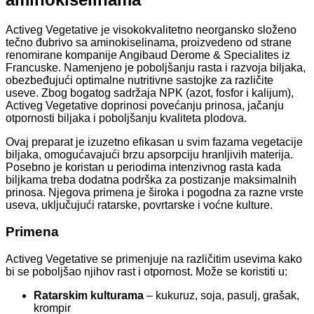
Activeg Vegetative je visokokvalitetno neorgansko složeno
tečno đubrivo sa aminokiselinama, proizvedeno od strane
renomirane kompanije Angibaud Derome & Specialites iz
Francuske. Namenjeno je poboljšanju rasta i razvoja biljaka,
obezbeđujući optimalne nutritivne sastojke za različite
useve. Zbog bogatog sadržaja NPK (azot, fosfor i kalijum),
Activeg Vegetative doprinosi povećanju prinosa, jačanju
otpornosti biljaka i poboljšanju kvaliteta plodova.
Ovaj preparat je izuzetno efikasan u svim fazama vegetacije
biljaka, omogućavajući brzu apsorpciju hranljivih materija.
Posebno je koristan u periodima intenzivnog rasta kada
biljkama treba dodatna podrška za postizanje maksimalnih
prinosa. Njegova primena je široka i pogodna za razne vrste
useva, uključujući ratarske, povrtarske i voćne kulture.
Primena
Activeg Vegetative se primenjuje na različitim usevima kako
bi se poboljšao njihov rast i otpornost. Može se koristiti u:
Ratarskim kulturama
– kukuruz, soja, pasulj, grašak,
krompir