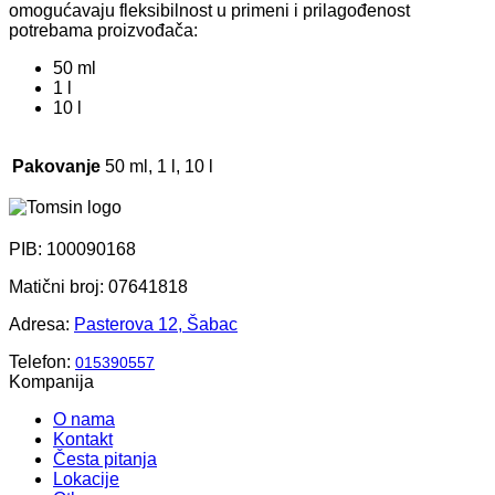
omogućavaju fleksibilnost u primeni i prilagođenost
potrebama proizvođača:
50 ml
1 l
10 l
Pakovanje
50 ml, 1 l, 10 l
PIB: 100090168
Matični broj: 07641818
Adresa:
Pasterova 12, Šabac
Telefon:
015390557
Kompanija
O nama
Kontakt
Česta pitanja
Lokacije