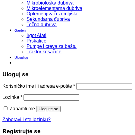
Mikrobiološka đubriva
Mikroelementarna đubriva
Oplemenjivači zemljišta
Sekundarna đubriva
Tečna đubriva
Garden
Irgot Alati
Prskalice
Pumpe i creva za baštu
Traktor kosačice
Uloguj se
Uloguj se
Korisničko ime ili adresa e-pošte
*
Lozinka
*
Zapamti me
Ulogujte se
Zaboravili ste lozinku?
Registrujte se